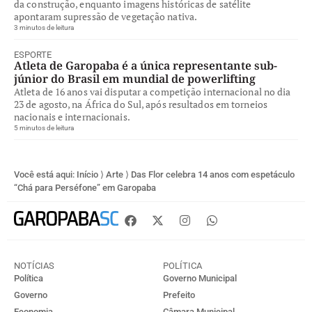
da construção, enquanto imagens históricas de satélite
apontaram supressão de vegetação nativa.
3 minutos de leitura
ESPORTE
Atleta de Garopaba é a única representante sub-
júnior do Brasil em mundial de powerlifting
Atleta de 16 anos vai disputar a competição internacional no dia
23 de agosto, na África do Sul, após resultados em torneios
nacionais e internacionais.
5 minutos de leitura
Você está aqui:
Início
⟩
Arte
⟩
Das Flor celebra 14 anos com espetáculo
“Chá para Perséfone” em Garopaba
NOTÍCIAS
POLÍTICA
Política
Governo Municipal
Governo
Prefeito
Economia
Câmara Municipal