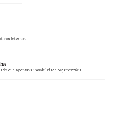
tivos internos.
aba
icado que apontava inviabilidade orçamentária.