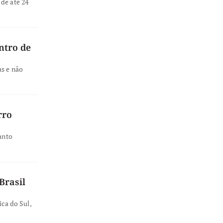
de até 24
ntro de
as e não
rro
anto
Brasil
ica do Sul,