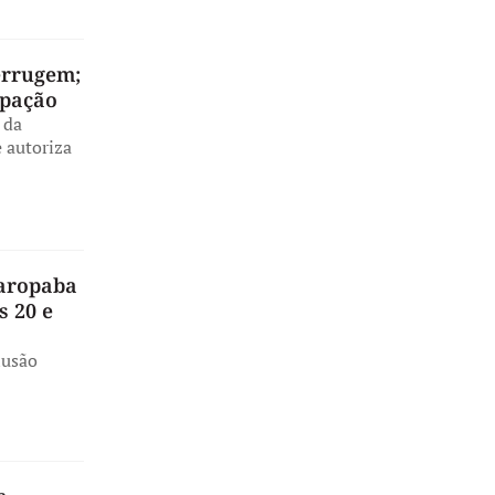
errugem;
upação
 da
 autoriza
Garopaba
s 20 e
lusão