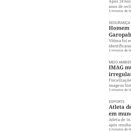
Após 24 hor
anos de rec
5 minutos de le
SEGURANÇA
Homem é
Garopa
Vítima foi 
identificara
2 minutos de le
MEIO AMBIE
IMAG mul
irregul
Fiscalizaçõe
imagens hist
3 minutos de le
ESPORTE
Atleta d
em mund
Atleta de 16
após resulta
5 minutos de le