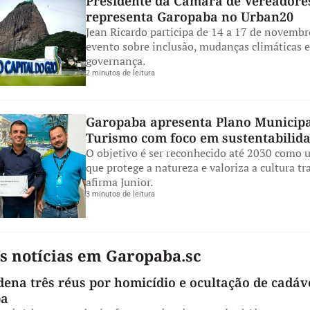
Presidente da Câmara de Vereadore
representa Garopaba no Urban20
Jean Ricardo participa de 14 a 17 de novemb
evento sobre inclusão, mudanças climáticas e
governança.
2 minutos de leitura
Garopaba apresenta Plano Municipa
Turismo com foco em sustentabilid
O objetivo é ser reconhecido até 2030 como 
que protege a natureza e valoriza a cultura tr
afirma Junior.
3 minutos de leitura
s notícias em Garopaba.sc
dena três réus por homicídio e ocultação de cadá
ba