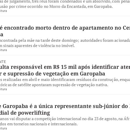
as de julgamento, três réus foram condenados e um absolvido, com pena 
lusão por crime ocorrido no Morro da Encantada, em Garopaba.
itura
 encontrado morto dentro de apartamento no Ce
ba
encontrada pela mãe na tarde deste domingo; autoridades foram acionad
m sinais aparentes de violência no imóvel.
itura
NTE
ta responsável em R$ 15 mil após identificar ate
ar e supressão de vegetação em Garopaba
s realizadas em abril e maio identificaram resíduos da construção, enqu
óricas de satélite apontaram supressão de vegetação nativa.
itura
e Garopaba é a única representante sub-júnior do 
ial de powerlifting
 anos vai disputar a competição internacional no dia 23 de agosto, na Áfr
dos em torneios nacionais e internacionais.
itura