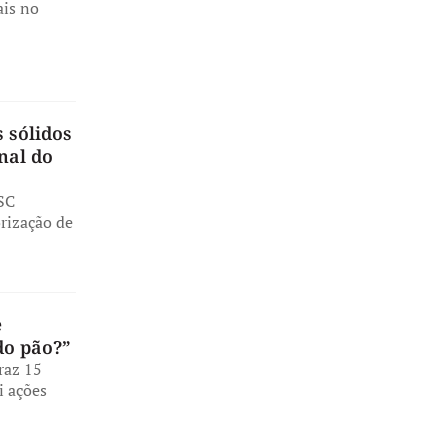
ais no
 sólidos
nal do
SC
orização de
e
do pão?”
raz 15
i ações