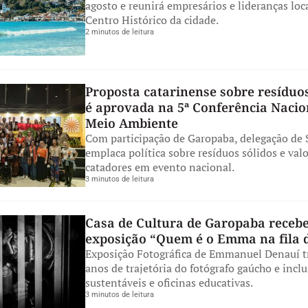
agosto e reunirá empresários e lideranças loc
Centro Histórico da cidade.
2 minutos de leitura
Proposta catarinense sobre resíduos
é aprovada na 5ª Conferência Nacio
Meio Ambiente
Com participação de Garopaba, delegação de 
emplaca política sobre resíduos sólidos e val
catadores em evento nacional.
3 minutos de leitura
Casa de Cultura de Garopaba receb
exposição “Quem é o Emma na fila 
Exposição Fotográfica de Emmanuel Denauí t
anos de trajetória do fotógrafo gaúcho e inclu
sustentáveis e oficinas educativas.
3 minutos de leitura