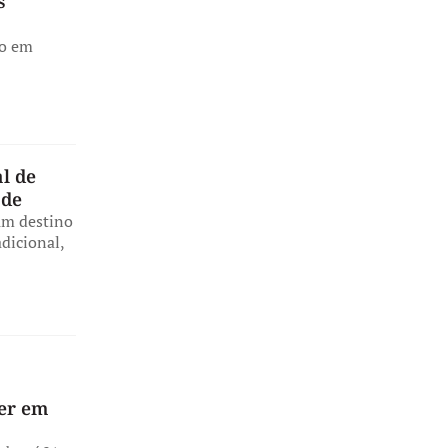
s
ro em
l de
ade
um destino
adicional,
ver em