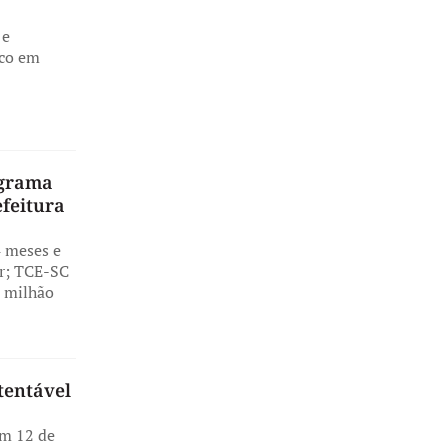
 e
oco em
ograma
efeitura
 meses e
or; TCE-SC
8 milhão
tentável
em 12 de