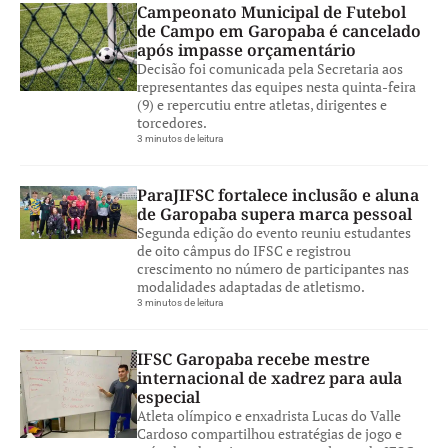
Campeonato Municipal de Futebol
de Campo em Garopaba é cancelado
após impasse orçamentário
Decisão foi comunicada pela Secretaria aos
representantes das equipes nesta quinta-feira
(9) e repercutiu entre atletas, dirigentes e
torcedores.
3 minutos de leitura
ParaJIFSC fortalece inclusão e aluna
de Garopaba supera marca pessoal
Segunda edição do evento reuniu estudantes
de oito câmpus do IFSC e registrou
crescimento no número de participantes nas
modalidades adaptadas de atletismo.
3 minutos de leitura
IFSC Garopaba recebe mestre
internacional de xadrez para aula
especial
Atleta olímpico e enxadrista Lucas do Valle
Cardoso compartilhou estratégias de jogo e