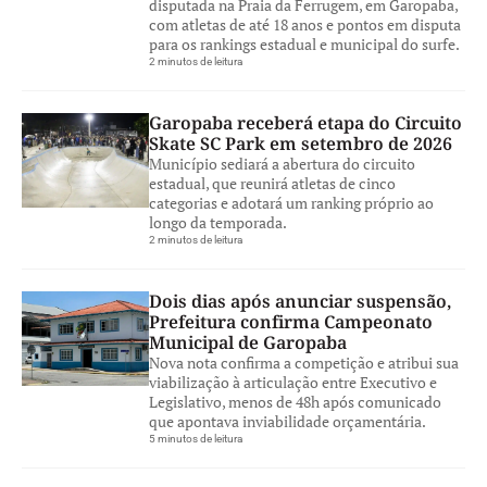
disputada na Praia da Ferrugem, em Garopaba,
com atletas de até 18 anos e pontos em disputa
para os rankings estadual e municipal do surfe.
2 minutos de leitura
Garopaba receberá etapa do Circuito
Skate SC Park em setembro de 2026
Município sediará a abertura do circuito
estadual, que reunirá atletas de cinco
categorias e adotará um ranking próprio ao
longo da temporada.
2 minutos de leitura
Dois dias após anunciar suspensão,
Prefeitura confirma Campeonato
Municipal de Garopaba
Nova nota confirma a competição e atribui sua
viabilização à articulação entre Executivo e
Legislativo, menos de 48h após comunicado
que apontava inviabilidade orçamentária.
5 minutos de leitura