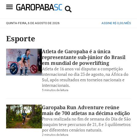
QUINTA-FEIRA, 6 DE AGOSTO DE 2026
ASSINE R$ 0,00/MÊS
Esporte
Atleta de Garopaba é a única
representante sub-júnior do Brasil
em mundial de powerlifting
Atleta de 16 anos vai disputar a competição
internacional no dia 23 de agosto, na África do
Sul, após resultados em torneios nacionais e
internacionais.
5 minutos de leitura
Garopaba Run Adventure reúne
mais de 700 atletas na décima edição
Prova realizada no fim de semana do Dia de São
Joaquim teve percursos de 21, 8 e 5 quilômetros
por diferentes cenários naturais.
2 minutos de leitura