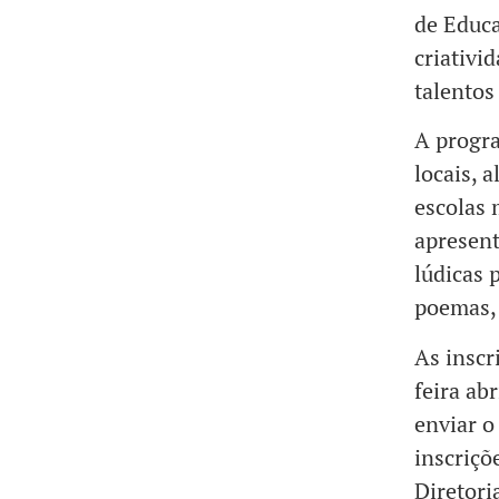
de Educa
criativi
talentos
A progra
locais, 
escolas 
apresent
lúdicas 
poemas, 
As inscr
feira ab
enviar o
inscriçõ
Diretori