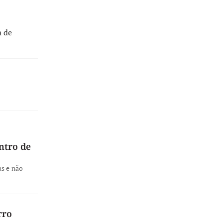
a de
ntro de
as e não
rro