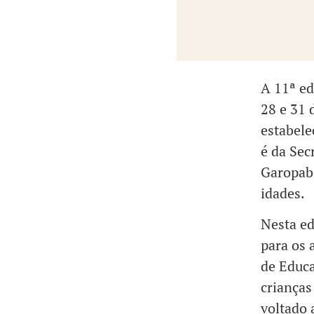
A 11ª ed
28 e 31 
estabele
é da Sec
Garopaba
idades.
Nesta ed
para os 
de Educa
crianças
voltado 