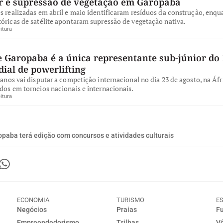
ar e supressão de vegetação em Garopaba
s realizadas em abril e maio identificaram resíduos da construção, enqu
óricas de satélite apontaram supressão de vegetação nativa.
itura
e Garopaba é a única representante sub-júnior do 
ial de powerlifting
 anos vai disputar a competição internacional no dia 23 de agosto, na Áfr
dos em torneios nacionais e internacionais.
itura
ropaba terá edição com concursos e atividades culturais
ECONOMIA
TURISMO
E
Negócios
Praias
Fu
Empreendedorismo
Trilhas
Vô