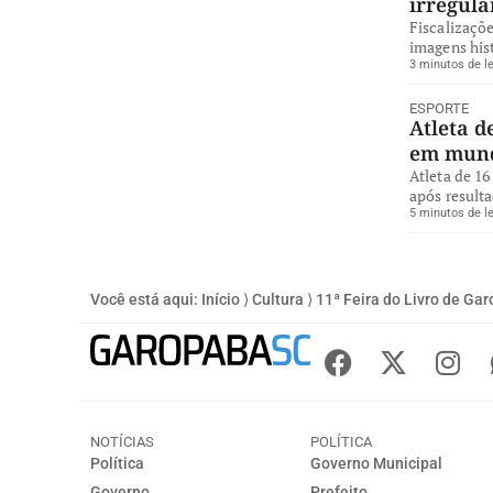
irregul
Fiscalizaçõe
imagens hist
3 minutos de le
ESPORTE
Atleta d
em mund
Atleta de 16
após resulta
5 minutos de le
Você está aqui:
Início
⟩
Cultura
⟩
11ª Feira do Livro de Ga
NOTÍCIAS
POLÍTICA
Política
Governo Municipal
Governo
Prefeito