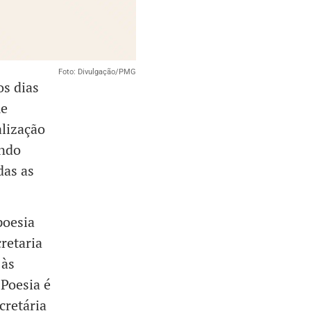
Foto: Divulgação/PMG
os dias
me
alização
ando
das as
poesia
retaria
 às
 Poesia é
cretária