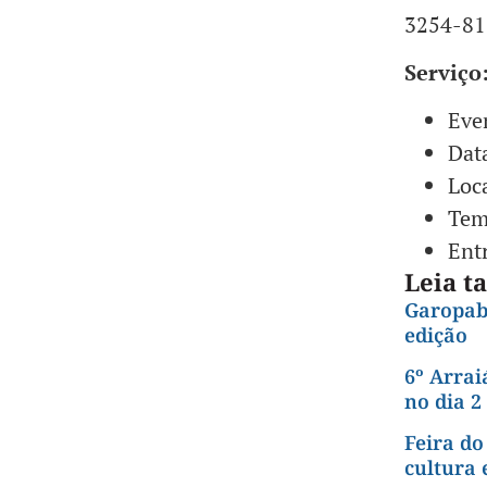
3254-81
Serviço
Eve
Dat
Loca
Tem
Ent
Leia 
Garopab
edição
6º Arrai
no dia 2
Feira do
cultura 