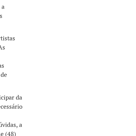
 a
s
tistas
As
as
 de
icipar da
ecessário
úvidas, a
e (48)