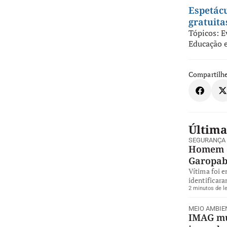
Espetácu
gratuita
Tópicos:
E
Educação e
Compartilhe
Última
SEGURANÇA
Homem é
Garopa
Vítima foi 
identificara
2 minutos de le
MEIO AMBIE
IMAG mul