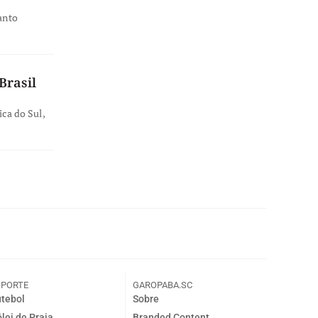
anto
Brasil
ica do Sul,
SPORTE
GAROPABA.SC
tebol
Sobre
lei de Praia
Branded Content