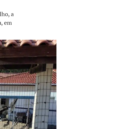
lho, a
u, em