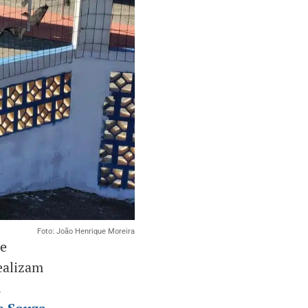
Foto: João Henrique Moreira
de
ealizam
a