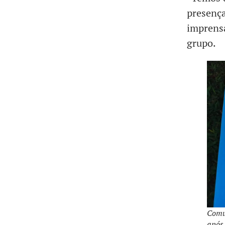
presença
imprensa
grupo.
Comun
após