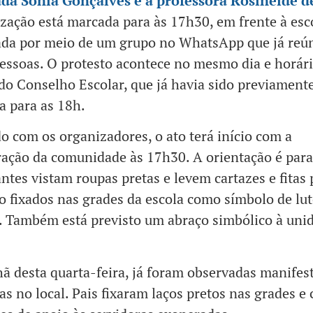
da Sônia Gonçalves e à professora Rosineide d
zação está marcada para às 17h30, em frente à esco
ada por meio de um grupo no WhatsApp que já reún
essoas. O protesto acontece no mesmo dia e horár
do Conselho Escolar, que já havia sido previament
 para as 18h.
o com os organizadores, o ato terá início com a
ação da comunidade às 17h30. A orientação é para
antes vistam roupas pretas e levem cartazes e fitas 
o fixados nas grades da escola como símbolo de lut
. Também está previsto um abraço simbólico à uni
 desta quarta-feira, já foram observadas manifes
as no local. Pais fixaram laços pretos nas grades e 