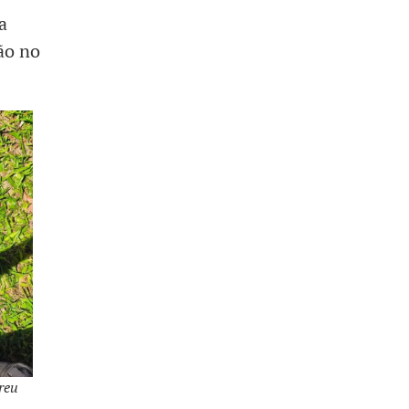
a
ão no
reu