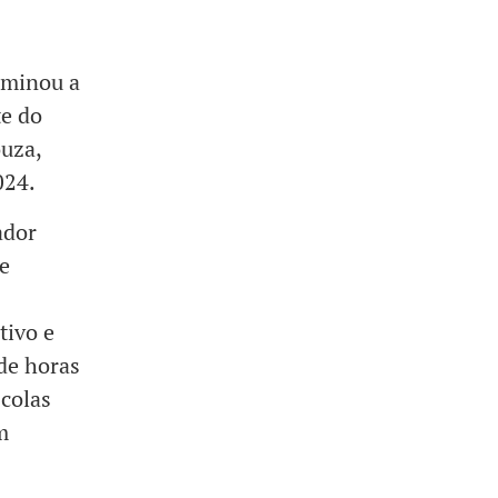
erminou a
te do
uza,
024.
ador
e
tivo e
de horas
scolas
m