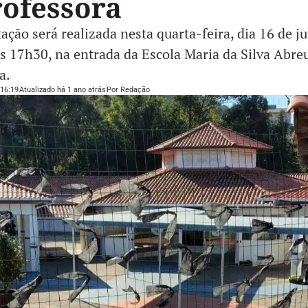
rofessora
ação será realizada nesta quarta-feira, dia 16 de ju
as 17h30, na entrada da Escola Maria da Silva Abre
a.
16:19
Atualizado há 1 ano atrás
Por
Redação