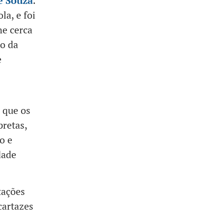
e Souza
.
la, e foi
e cerca
io da
e
 que os
pretas,
o e
dade
tações
cartazes