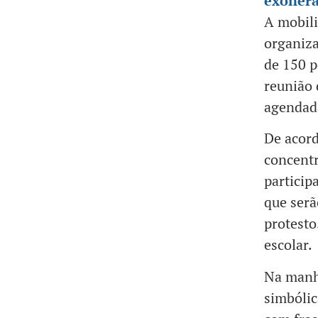
exonera
A mobili
organiz
de 150 p
reunião 
agendada
De acord
concentr
particip
que serã
protesto
escolar.
Na manhã
simbólic