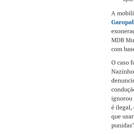
A mobili
Garopa
exoneraç
MDB Mulh
com base
O caso f
Nazinho 
denuncio
condução
ignorou 
é ilegal
que usar
punidas”