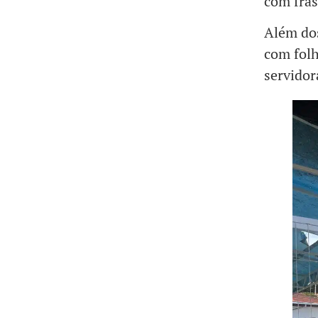
com fras
Além dos
com folh
servidor