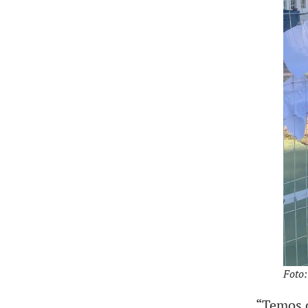
Foto:
“Temos q