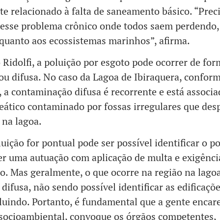
te relacionado à falta de saneamento básico. “Pre
 esse problema crônico onde todos saem perdendo,
quanto aos ecossistemas marinhos”, afirma.
Ridolfi, a poluição por esgoto pode ocorrer de for
ou difusa. No caso da Lagoa de Ibiraquera, confor
, a contaminação difusa é recorrente e está associa
reático contaminado por fossas irregulares que de
 na lagoa.
luição for pontual pode ser possível identificar o p
er uma autuação com aplicação de multa e exigênci
o. Mas geralmente, o que ocorre na região na lago
 difusa, não sendo possível identificar as edificaçõ
luindo. Portanto, é fundamental que a gente encar
 socioambiental, convoque os órgãos competentes,