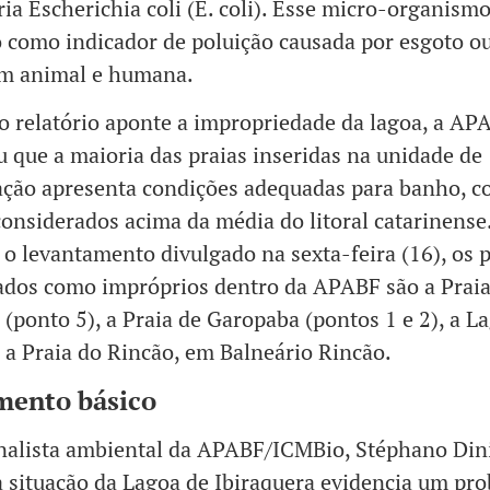
ria Escherichia coli (E. coli). Esse micro-organismo
o como indicador de poluição causada por esgoto ou
em animal e humana.
 relatório aponte a impropriedade da lagoa, a AP
 que a maioria das praias inseridas na unidade de
ação apresenta condições adequadas para banho, 
considerados acima da média do litoral catarinense
o levantamento divulgado na sexta-feira (16), os 
cados como impróprios dentro da APABF são a Praia
 (ponto 5), a Praia de Garopaba (pontos 1 e 2), a L
e a Praia do Rincão, em Balneário Rincão.
mento básico
nalista ambiental da APABF/ICMBio, Stéphano Din
 a situação da Lagoa de Ibiraquera evidencia um pr