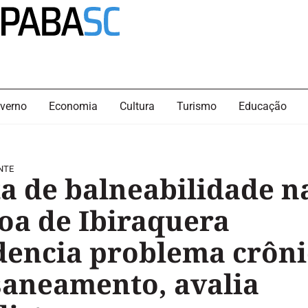
verno
Economia
Cultura
Turismo
Educação
NTE
ta de balneabilidade n
oa de Ibiraquera
dencia problema crôn
saneamento, avalia