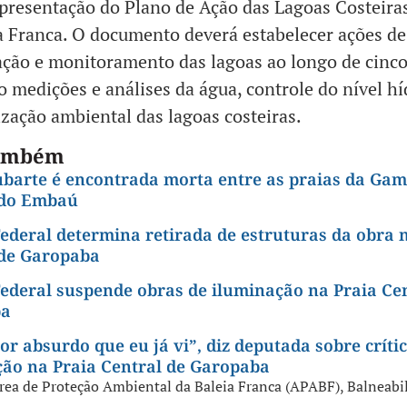
presentação do Plano de Ação das Lagoas Costeira
a Franca. O documento deverá estabelecer ações de
ção e monitoramento das lagoas ao longo de cinco
o medições e análises da água, controle do nível hí
ização ambiental das lagoas costeiras.
também
ubarte é encontrada morta entre as praias da Gam
do Embaú
Federal determina retirada de estruturas da obra 
 de Garopaba
Federal suspende obras de iluminação na Praia Ce
ba
or absurdo que eu já vi”, diz deputada sobre críti
ção na Praia Central de Garopaba
rea de Proteção Ambiental da Baleia Franca (APABF)
,
Balneabi