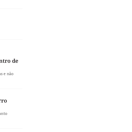
ntro de
as e não
rro
anto