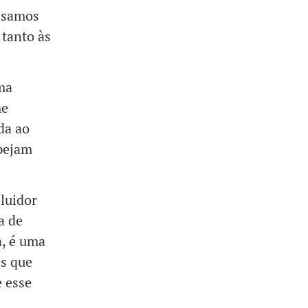
cisamos
 tanto às
ma
me
da ao
spejam
oluidor
a de
a, é uma
es que
e esse