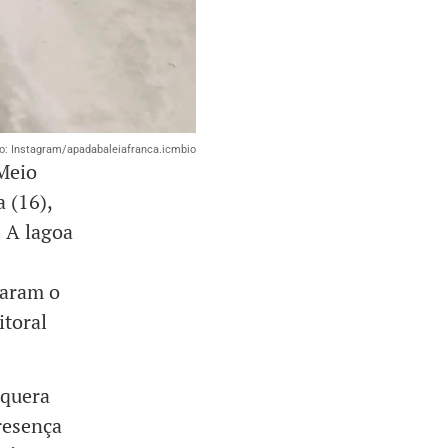
o: Instagram/apadabaleiafranca.icmbio
 Meio
 (16),
 A lagoa
saram o
itoral
aquera
resença