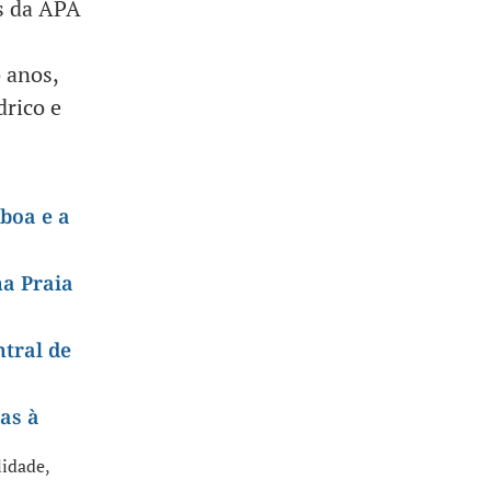
s da APA
 anos,
drico e
boa e a
na Praia
ntral de
cas à
lidade
,