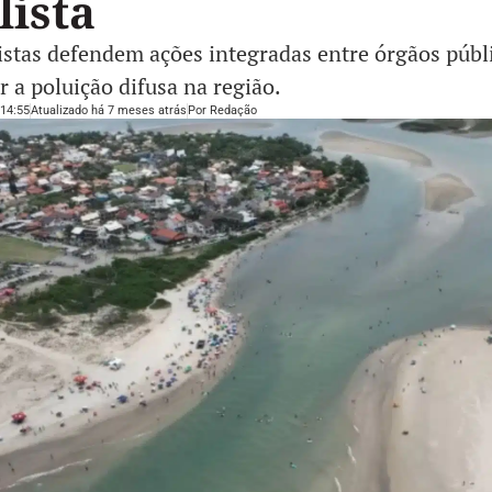
lista
istas defendem ações integradas entre órgãos públ
r a poluição difusa na região.
14:55
Atualizado há 7 meses atrás
Por
Redação