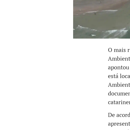
O mais r
Ambiente
apontou 
está loc
Ambienta
document
catarine
De acord
apresent