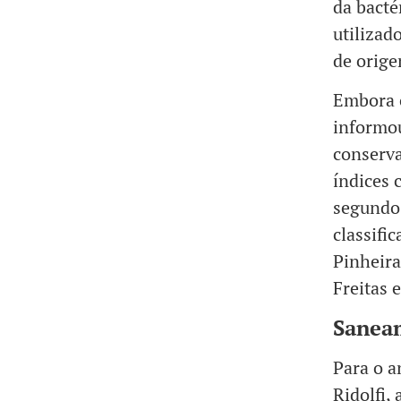
da bacté
utilizad
de orig
Embora o
informou
conserv
índices 
segundo 
classifi
Pinheira
Freitas 
Sanea
Para o a
Ridolfi,