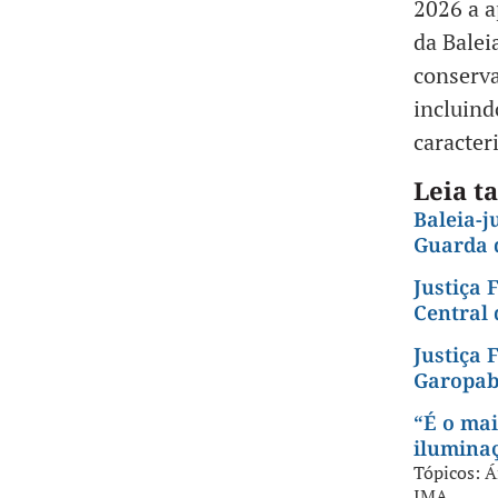
2026 a a
da Balei
conserva
incluind
caracter
Leia 
Baleia-j
Guarda 
Justiça 
Central
Justiça 
Garopa
“É o mai
ilumina
Tópicos:
Á
IMA