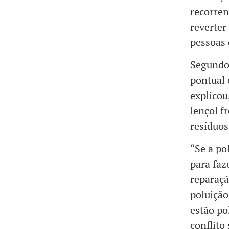
recorren
reverter
pessoas 
Segundo 
pontual 
explicou
lençol f
resíduos
“Se a po
para faz
reparaçã
poluição
estão po
conflito