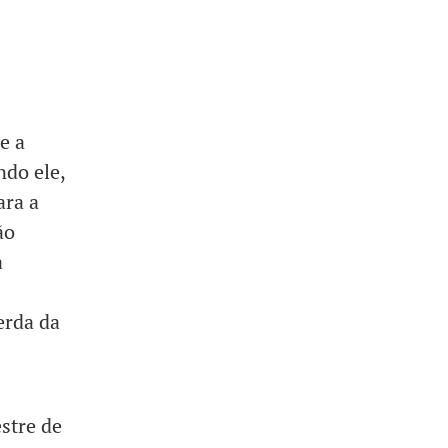
e a
ndo ele,
ara a
ão
a
erda da
stre de