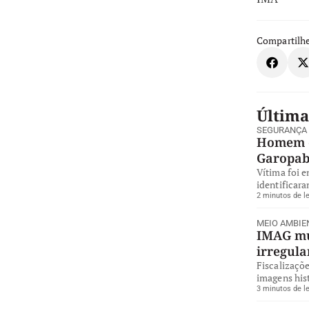
Compartilhe
Última
SEGURANÇA
Homem é
Garopa
Vítima foi 
identificara
2 minutos de le
MEIO AMBIE
IMAG mul
irregul
Fiscalizaçõe
imagens hist
3 minutos de le