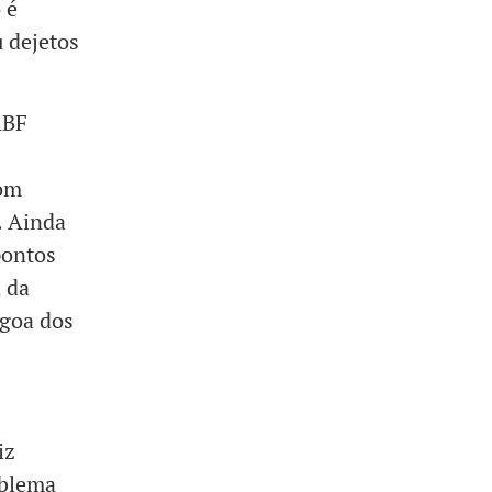
 é
 dejetos
ABF
com
. Ainda
pontos
 da
agoa dos
iz
oblema