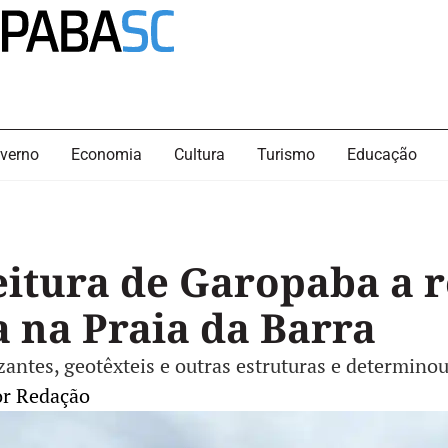
verno
Economia
Cultura
Turismo
Educação
eitura de Garopaba a r
a na Praia da Barra
izantes, geotêxteis e outras estruturas e determinou
or
Redação