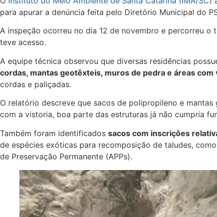
O
Instituto do Meio Ambiente de Santa Catarina (IMA/SC)
a
para apurar a denúncia feita pelo Diretório Municipal do 
A inspeção ocorreu no dia 12 de novembro e percorreu o tr
teve acesso.
A equipe técnica observou que diversas residências poss
cordas, mantas geotêxteis, muros de pedra e áreas com 
cordas e paliçadas.
O relatório descreve que sacos de polipropileno e manta
com a vistoria, boa parte das estruturas já não cumpria fu
Também foram identificados
sacos com inscrições relativ
de espécies exóticas para recomposição de taludes, com
de Preservação Permanente (APPs).