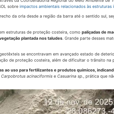
través da Coordenadoria Regional do Meio Ambiente de Tub
PSOL sobre
impactos ambientais relacionados às estruturas 
echo da orla desde a região da barra até o sentido sul, s
uem estruturas de proteção costeira, como
paliçadas de mad
vegetação plantada nos taludes
. Grande parte desses mate
s geotêxteis se encontravam em avançado estado de deteri
nção de proteção costeira, além de dificultar o trânsito n
as ao uso para fertilizantes e produtos químicos, indicand
o
Carpobrotus acinaciformis
e
Casuarina sp.
, prática que n