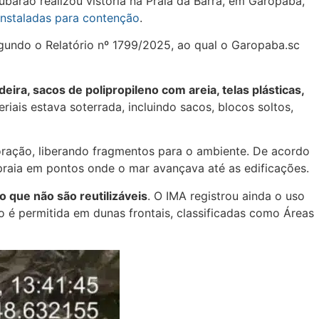
arão realizou vistoria na Praia da Barra, em Garopaba,
instaladas para contenção
.
egundo o Relatório nº 1799/2025, ao qual o Garopaba.sc
eira, sacos de polipropileno com areia, telas plásticas,
riais estava soterrada, incluindo sacos, blocos soltos,
oração, liberando fragmentos para o ambiente. De acordo
a praia em pontos onde o mar avançava até as edificações.
o que não são reutilizáveis
. O IMA registrou ainda o uso
ão é permitida em dunas frontais, classificadas como Áreas