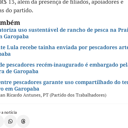
 R$ 13, além da presença de filiados, apoiadores e
as do partido.
também
toriza uso sustentável de rancho de pesca na Pra
m Garopaba
te Lula recebe tainha enviada por pescadores art
paba
de pescadores recém-inaugurado é embargado pel
ura de Garopaba
ntre pescadores garante uso compartilhado do ter
ro em Garopaba
ean Ricardo Antunes
,
PT (Partido dos Trabalhadores)
 a notícia