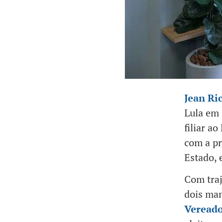
Jean Ri
Lula em 
filiar a
com a pr
Estado, 
Com traj
dois ma
Vereado