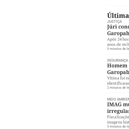
Última
JUSTIÇA
Júri con
Garopa
Após 24 hor
anos de rec
5 minutos de le
SEGURANÇA
Homem é
Garopa
Vítima foi 
identificara
2 minutos de le
MEIO AMBIE
IMAG mul
irregul
Fiscalizaçõe
imagens hist
3 minutos de le