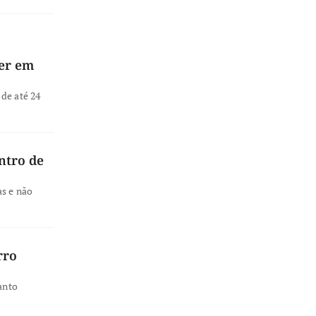
ver em
de até 24
ntro de
as e não
rro
anto