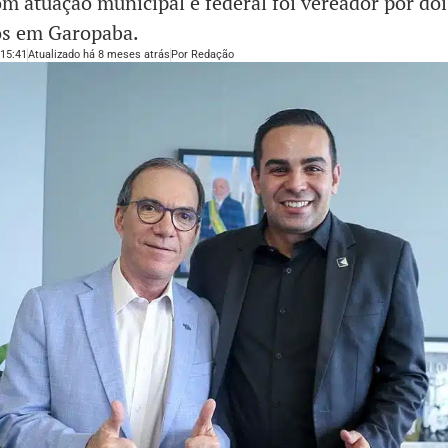
 atuação municipal e federal foi vereador por doi
s em Garopaba.
15:41
Atualizado há 8 meses atrás
Por
Redação