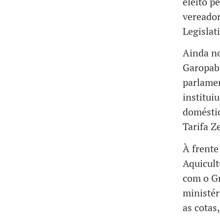
eleito p
vereador
Legislat
Ainda no
Garopaba
parlamen
institui
doméstic
Tarifa Z
À frente
Aquicult
com o Gr
ministér
as cota