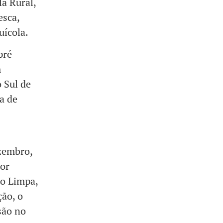
a Rural,
esca,
uícola.
pré-
m
 Sul de
a de
ezembro,
dor
ro Limpa,
ão, o
são no