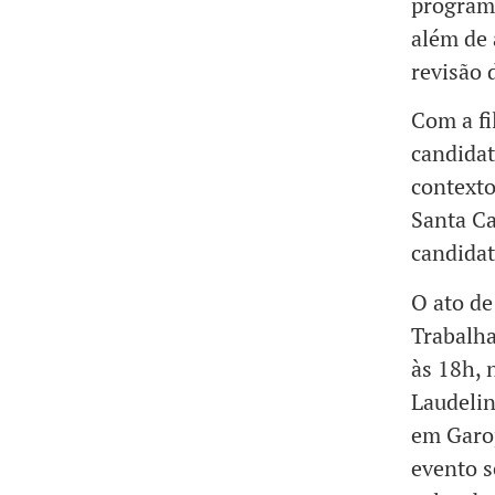
programa
além de 
revisão 
Com a fi
candida
contexto
Santa Ca
candidat
O ato de
Trabalha
às 18h, 
Laudelin
em Garop
evento s