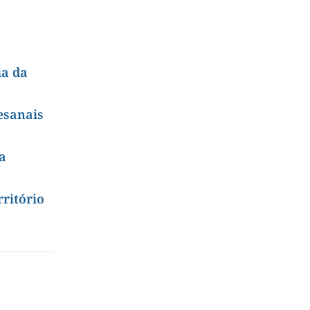
ia da
esanais
a
ritório