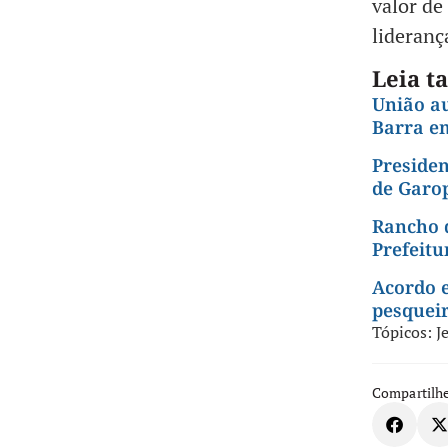
valor de
lideranç
Leia 
União au
Barra e
Presiden
de Garo
Rancho 
Prefeit
Acordo e
pesquei
Tópicos:
J
Compartilhe