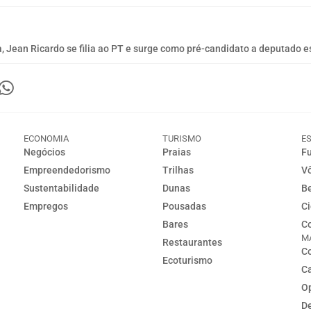
 Jean Ricardo se filia ao PT e surge como pré-candidato a deputado e
ECONOMIA
TURISMO
E
Negócios
Praias
Fu
Empreendedorismo
Trilhas
Vô
Sustentabilidade
Dunas
Be
Empregos
Pousadas
Ci
Bares
Co
M
Restaurantes
Co
Ecoturismo
C
Op
D