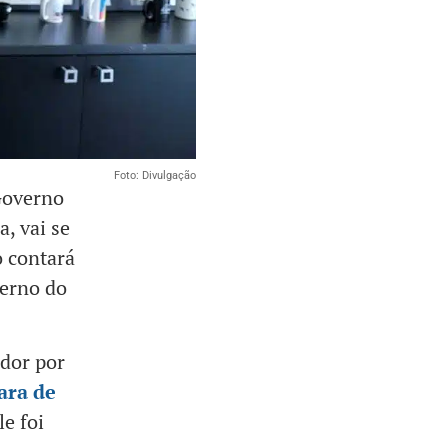
Foto: Divulgação
 Governo
, vai se
o contará
verno do
ador por
ra de
le foi