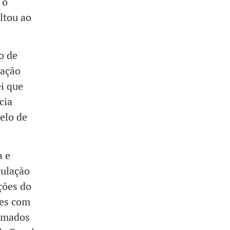
 o
ltou ao
o de
uação
ei que
cia
elo de
a e
culação
ções do
res com
omados