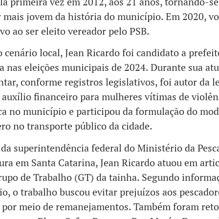
ela primeira vez em 2012, aos 21 anos, tornando-se
 mais jovem da história do município. Em 2020, vo
ivo ao ser eleito vereador pelo PSB.
 cenário local, Jean Ricardo foi candidato a prefeit
 nas eleições municipais de 2024. Durante sua at
tar, conforme registros legislativos, foi autor da l
u auxílio financeiro para mulheres vítimas de violên
a no município e participou da formulação do mod
ero no transporte público da cidade.
 da superintendência federal do Ministério da Pesc
ura em Santa Catarina, Jean Ricardo atuou em arti
upo de Trabalho (GT) da tainha. Segundo informa
io, o trabalho buscou evitar prejuízos aos pescado
s, por meio de remanejamentos. Também foram ret