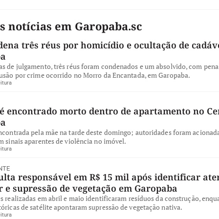
s notícias em Garopaba.sc
dena três réus por homicídio e ocultação de cadá
ba
as de julgamento, três réus foram condenados e um absolvido, com pena 
lusão por crime ocorrido no Morro da Encantada, em Garopaba.
itura
 encontrado morto dentro de apartamento no Ce
ba
encontrada pela mãe na tarde deste domingo; autoridades foram acionad
m sinais aparentes de violência no imóvel.
itura
NTE
ta responsável em R$ 15 mil após identificar ate
ar e supressão de vegetação em Garopaba
s realizadas em abril e maio identificaram resíduos da construção, enqu
óricas de satélite apontaram supressão de vegetação nativa.
itura