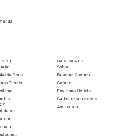
stadual
SPORTE
GAROPABA.SC
tebol
Sobre
lei de Praia
Branded Content
ach Tennis
Contato
clismo
Envie sua Notícia
rrida
Cadastre seu evento
AIS
Assinatura
tidiano
artum
inião
estaques