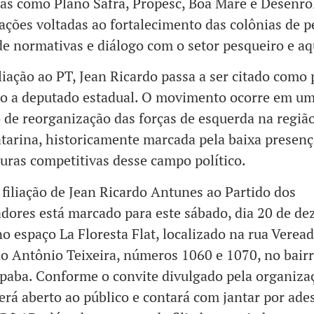
s como Plano Safra, Propesc, Boa Maré e Desenrol
ações voltadas ao fortalecimento das colônias de p
de normativas e diálogo com o setor pesqueiro e aq
liação ao PT, Jean Ricardo passa a ser citado como 
to a deputado estadual. O movimento ocorre em u
 de reorganização das forças de esquerda na região
tarina, historicamente marcada pela baixa presenç
uras competitivas desse campo político.
 filiação de Jean Ricardo Antunes ao Partido dos
dores está marcado para este sábado, dia 20 de d
no espaço La Floresta Flat, localizado na rua Verea
o Antônio Teixeira, números 1060 e 1070, no bair
aba. Conforme o convite divulgado pela organizaç
erá aberto ao público e contará com jantar por ade