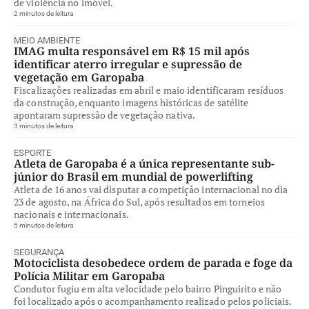
de violência no imóvel.
2 minutos de leitura
MEIO AMBIENTE
IMAG multa responsável em R$ 15 mil após
identificar aterro irregular e supressão de
vegetação em Garopaba
Fiscalizações realizadas em abril e maio identificaram resíduos
da construção, enquanto imagens históricas de satélite
apontaram supressão de vegetação nativa.
3 minutos de leitura
ESPORTE
Atleta de Garopaba é a única representante sub-
júnior do Brasil em mundial de powerlifting
Atleta de 16 anos vai disputar a competição internacional no dia
23 de agosto, na África do Sul, após resultados em torneios
nacionais e internacionais.
5 minutos de leitura
SEGURANÇA
Motociclista desobedece ordem de parada e foge da
Polícia Militar em Garopaba
Condutor fugiu em alta velocidade pelo bairro Pinguirito e não
foi localizado após o acompanhamento realizado pelos policiais.