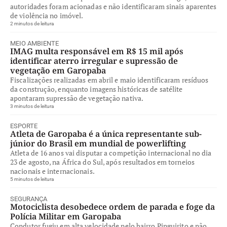
autoridades foram acionadas e não identificaram sinais aparentes
de violência no imóvel.
2 minutos de leitura
MEIO AMBIENTE
IMAG multa responsável em R$ 15 mil após
identificar aterro irregular e supressão de
vegetação em Garopaba
Fiscalizações realizadas em abril e maio identificaram resíduos
da construção, enquanto imagens históricas de satélite
apontaram supressão de vegetação nativa.
3 minutos de leitura
ESPORTE
Atleta de Garopaba é a única representante sub-
júnior do Brasil em mundial de powerlifting
Atleta de 16 anos vai disputar a competição internacional no dia
23 de agosto, na África do Sul, após resultados em torneios
nacionais e internacionais.
5 minutos de leitura
SEGURANÇA
Motociclista desobedece ordem de parada e foge da
Polícia Militar em Garopaba
Condutor fugiu em alta velocidade pelo bairro Pinguirito e não