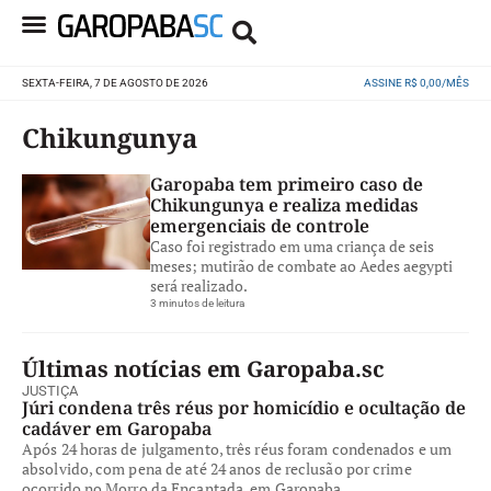
SEXTA-FEIRA, 7 DE AGOSTO DE 2026
ASSINE R$ 0,00/MÊS
Chikungunya
Garopaba tem primeiro caso de
Chikungunya e realiza medidas
emergenciais de controle
Caso foi registrado em uma criança de seis
meses; mutirão de combate ao Aedes aegypti
será realizado.
3 minutos de leitura
Últimas notícias em Garopaba.sc
JUSTIÇA
Júri condena três réus por homicídio e ocultação de
cadáver em Garopaba
Após 24 horas de julgamento, três réus foram condenados e um
absolvido, com pena de até 24 anos de reclusão por crime
ocorrido no Morro da Encantada, em Garopaba.