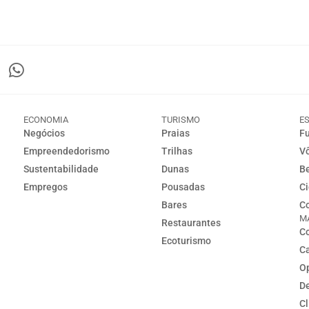
ECONOMIA
TURISMO
E
Negócios
Praias
Fu
Empreendedorismo
Trilhas
Vô
Sustentabilidade
Dunas
Be
Empregos
Pousadas
Ci
Bares
Co
M
Restaurantes
Co
Ecoturismo
C
Op
D
C