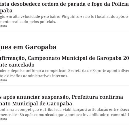
ista desobedece ordem de parada e foge da Polícia
opaba
iu em alta velocidade pelo bairro Pinguirito e não foi localizado após o
nto realizado pelos policiais.
itura
ques em Garopaba
nfirmação, Campeonato Municipal de Garopaba 20
te cancelado
der e depois confirmar a competição, Secretaria de Esporte aponta dive
o e desafios administrativos internos.
itura
s após anunciar suspensão, Prefeitura confirma
ato Municipal de Garopaba
nfirma a competição e atribui sua viabilização à articulação entre Exec
, menos de 48h após comunicado que apontava inviabilidade orçamentári
itura