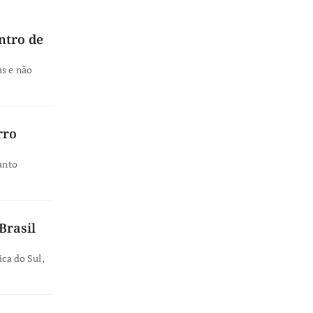
ntro de
as e não
rro
anto
Brasil
ica do Sul,