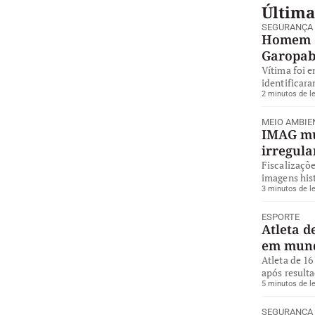
Última
SEGURANÇA
Homem é
Garopa
Vítima foi 
identificara
2 minutos de le
MEIO AMBIE
IMAG mul
irregul
Fiscalizaçõe
imagens hist
3 minutos de le
ESPORTE
Atleta d
em mund
Atleta de 16
após resulta
5 minutos de le
SEGURANÇA