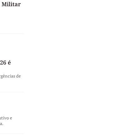
 Militar
26 é
rgências de
utivo e
a.