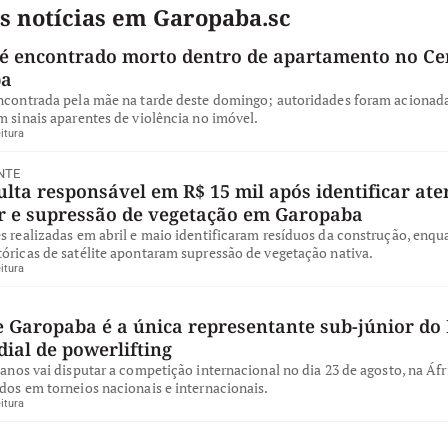
s notícias em Garopaba.sc
 encontrado morto dentro de apartamento no Ce
ba
encontrada pela mãe na tarde deste domingo; autoridades foram acionad
m sinais aparentes de violência no imóvel.
itura
NTE
ta responsável em R$ 15 mil após identificar ate
ar e supressão de vegetação em Garopaba
s realizadas em abril e maio identificaram resíduos da construção, enqu
óricas de satélite apontaram supressão de vegetação nativa.
itura
e Garopaba é a única representante sub-júnior do 
ial de powerlifting
 anos vai disputar a competição internacional no dia 23 de agosto, na Áfr
dos em torneios nacionais e internacionais.
itura