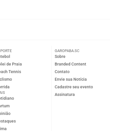
SPORTE
GAROPABA.SC
tebol
Sobre
lei de Praia
Branded Content
ach Tennis
Contato
clismo
Envie sua Notícia
rrida
Cadastre seu evento
AIS
Assinatura
tidiano
artum
inião
estaques
lima