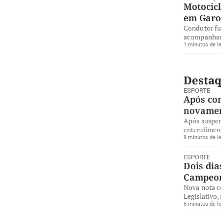
Motocicl
em Gar
Condutor fug
acompanhame
1 minutos de le
Desta
ESPORTE
Após co
novamen
Após suspen
entendiment
8 minutos de le
ESPORTE
Dois dia
Campeon
Nova nota co
Legislativo
5 minutos de le