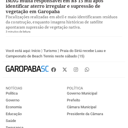
IMAG multa responsável em R$ 15 mil após
identificar aterro irregular e supressão de
vegetação em Garopaba
Fiscalizações realizadas em abril e maio identificaram resíduos
da construção, enquanto imagens históricas de satélite
apontaram supressão de vegetação nativa.
3 minutos de leitura
Você está aqui:
Início
⟩
Turismo
⟩
Praia do Siriú recebe Luau e
Campeonato de Beach Tennis neste sábado (15)
NOTÍCIAS
POLÍTICA
Política
Governo Municipal
Governo
Prefeito
Economia
Câmara Municipal
Educação
Presidente da Câmara
Saúde
Segurança