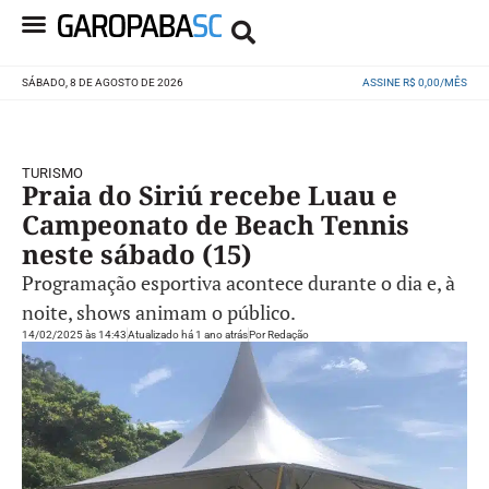
SÁBADO, 8 DE AGOSTO DE 2026
ASSINE R$ 0,00/MÊS
TURISMO
Praia do Siriú recebe Luau e
Campeonato de Beach Tennis
neste sábado (15)
Programação esportiva acontece durante o dia e, à
noite, shows animam o público.
14/02/2025 às 14:43
Atualizado há 1 ano atrás
Por
Redação