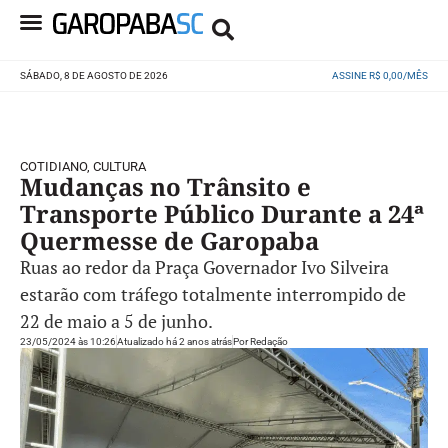
SÁBADO, 8 DE AGOSTO DE 2026
ASSINE R$ 0,00/MÊS
COTIDIANO
,
CULTURA
Mudanças no Trânsito e
Transporte Público Durante a 24ª
Quermesse de Garopaba
Ruas ao redor da Praça Governador Ivo Silveira
estarão com tráfego totalmente interrompido de
22 de maio a 5 de junho.
23/05/2024 às 10:26
Atualizado há 2 anos atrás
Por
Redação