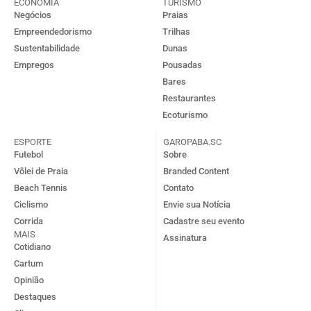
ECONOMIA
TURISMO
Negócios
Praias
Empreendedorismo
Trilhas
Sustentabilidade
Dunas
Empregos
Pousadas
Bares
Restaurantes
Ecoturismo
ESPORTE
GAROPABA.SC
Futebol
Sobre
Vôlei de Praia
Branded Content
Beach Tennis
Contato
Ciclismo
Envie sua Notícia
Corrida
Cadastre seu evento
MAIS
Assinatura
Cotidiano
Cartum
Opinião
Destaques