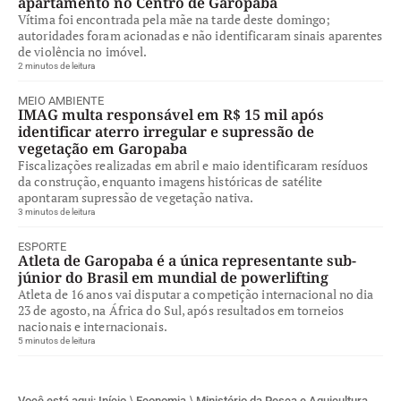
apartamento no Centro de Garopaba
Vítima foi encontrada pela mãe na tarde deste domingo;
autoridades foram acionadas e não identificaram sinais aparentes
de violência no imóvel.
2 minutos de leitura
MEIO AMBIENTE
IMAG multa responsável em R$ 15 mil após
identificar aterro irregular e supressão de
vegetação em Garopaba
Fiscalizações realizadas em abril e maio identificaram resíduos
da construção, enquanto imagens históricas de satélite
apontaram supressão de vegetação nativa.
3 minutos de leitura
ESPORTE
Atleta de Garopaba é a única representante sub-
júnior do Brasil em mundial de powerlifting
Atleta de 16 anos vai disputar a competição internacional no dia
23 de agosto, na África do Sul, após resultados em torneios
nacionais e internacionais.
5 minutos de leitura
Você está aqui:
Início
⟩
Economia
⟩
Ministério da Pesca e Aquicultura