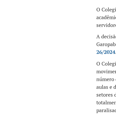
O Coleg
acadêmic
servidor
A decisã
Garopaba
26/2024
O Coleg
movimen
número d
aulas e 
setores
totalmen
paralisa