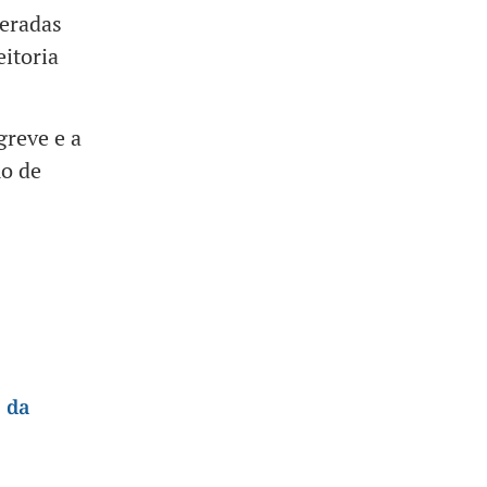
deradas
itoria
greve e a
mo de
.
s da