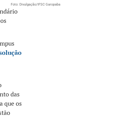
Foto: Divulgação/IFSC Garopaba
ndário
dos
Câmpus
solução
 o
nto das
a que os
stão