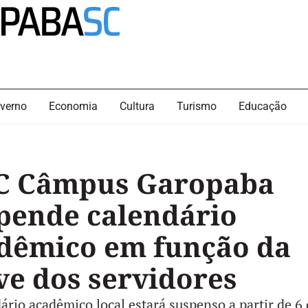
verno
Economia
Cultura
Turismo
Educação
C Câmpus Garopaba
pende calendário
dêmico em função da
ve dos servidores
ário acadêmico local estará suspenso a partir de 6