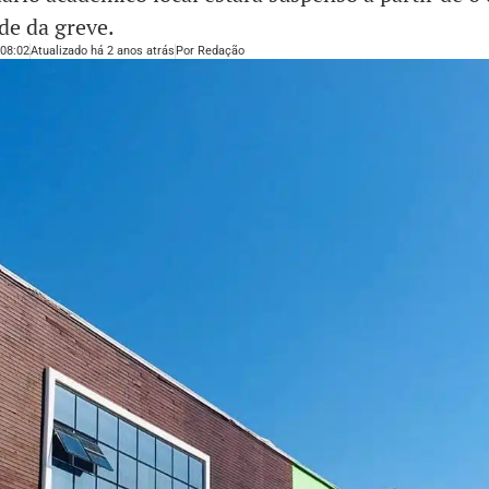
de da greve.
08:02
Atualizado há 2 anos atrás
Por
Redação