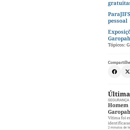
gratuita
ParaJIFS
pessoal
Exposiç
Garopa
Tópicos:
G
Compartilhe
Última
SEGURANÇA
Homem é
Garopa
Vítima foi 
identificara
2 minutos de le