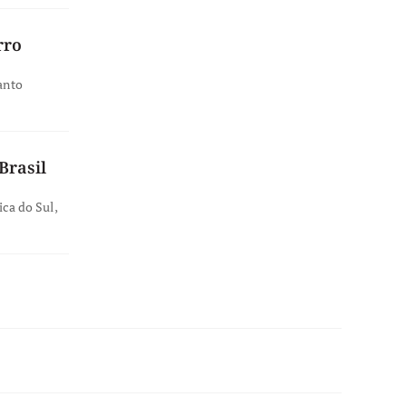
rro
anto
Brasil
ica do Sul,