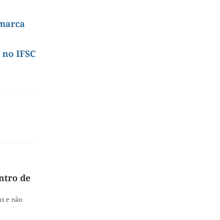
 marca
 no IFSC
ntro de
as e não