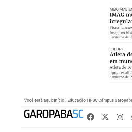
MEIO AMBIE
IMAG mul
irregul
Fiscalizaçõe
imagens hist
3 minutos de le
ESPORTE
Atleta d
em mund
Atleta de 16
após resulta
5 minutos de le
Você está aqui:
Início
⟩
Educação
⟩
IFSC Câmpus Garopaba 