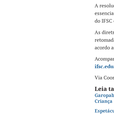
A resolu
essencia
do IFSC 
As diret
retomada
acordo a
Acompanh
ifsc.edu
Via Coor
Leia 
Garopaba
Criança 
Espetácu