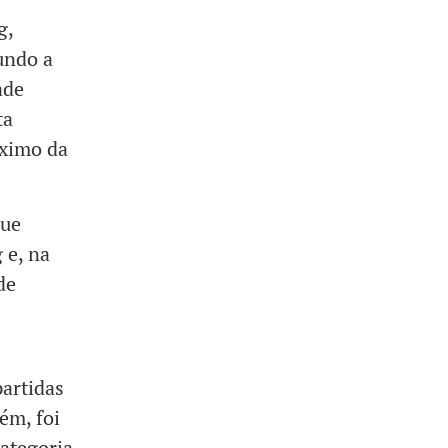
g,
undo a
ade
ta
áximo da
que
 e, na
de
artidas
ém, foi
categoria