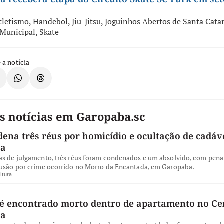
tletismo
,
Handebol
,
Jiu-Jitsu
,
Joguinhos Abertos de Santa Cata
 Municipal
,
Skate
 a notícia
s notícias em Garopaba.sc
dena três réus por homicídio e ocultação de cadá
ba
as de julgamento, três réus foram condenados e um absolvido, com pena 
lusão por crime ocorrido no Morro da Encantada, em Garopaba.
itura
 encontrado morto dentro de apartamento no Ce
ba