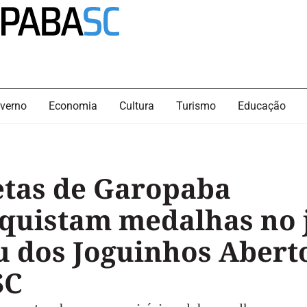
verno
Economia
Cultura
Turismo
Educação
etas de Garopaba
quistam medalhas no j
su dos Joguinhos Abert
SC