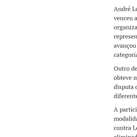
André Lu
venceu a
organiza
represen
avançou 
categori
Outro de
obteve m
disputa 
diferent
A partic
modalida
contra L
eliminad