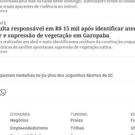
encontrada pela mãe na tarde deste domingo; autoridades foram acionad
m sinais aparentes de violência no imóvel.
itura
NTE
ta responsável em R$ 15 mil após identificar ate
ar e supressão de vegetação em Garopaba
s realizadas em abril e maio identificaram resíduos da construção, enqu
óricas de satélite apontaram supressão de vegetação nativa.
itura
quistam medalhas no jiu-jitsu dos Joguinhos Abertos de SC
ECONOMIA
TURISMO
E
Negócios
Praias
Fu
Empreendedorismo
Trilhas
Vô