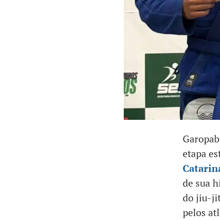
Garopaba
etapa es
Catarin
de sua h
do jiu-j
pelos atl