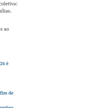
oletiva:
ílias.
s ao
26 é
 fim de
tembro