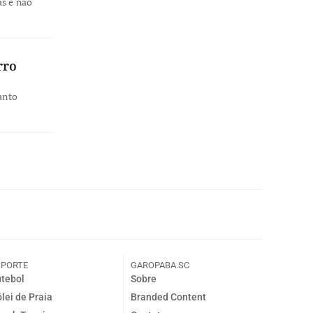
as e não
rro
anto
SPORTE
GAROPABA.SC
tebol
Sobre
lei de Praia
Branded Content