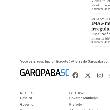
Vítima foi 
identificara
2 minutos de le
MEIO AMBIE
IMAG mul
irregul
Fiscalizaçõe
imagens hist
3 minutos de le
Você está aqui:
Início
⟩
Esporte
⟩
Atletas de Garopaba con
NOTÍCIAS
POLÍTICA
Política
Governo Municipal
Governo
Prefeito