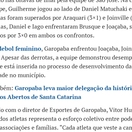
pe, Guilherme jogou ao lado de Daniel Matuchaki e
as foram superados por Araquari (3×1) e Joinville 
as, Daniel e Iago enfrentaram Brusque e Joaçaba, 
os por 3×0 em ambos os confrontos.
ebol feminino
, Garopaba enfrentou Joaçaba, Joinv
. Apesar das derrotas, a equipe demonstrou desem
 e está inserida no processo de desenvolvimento da
ade no município.
mbém:
Garopaba leva maior delegação da históri
os Abertos de Santa Catarina
o com o diretor de Esportes de Garopaba, Vitor Hu
dos atletas representa o esforço coletivo entre pod
 associações e famílias. “Cada atleta que veste a ca