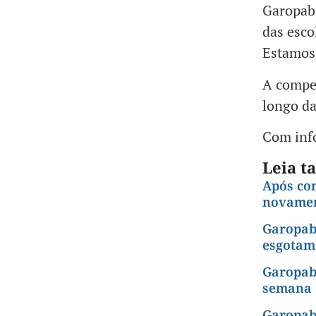
Garopaba
das esco
Estamos 
A compet
longo d
Com inf
Leia 
Após co
novamen
Garopaba
esgotam
Garopaba
semana
Garopab