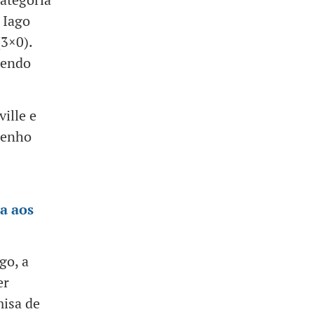
 Iago
(3×0).
sendo
ille e
penho
a aos
go, a
er
misa de