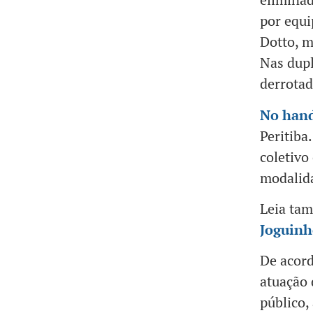
por equi
Dotto, m
Nas dupl
derrotad
No hand
Peritiba
coletivo
modalid
Leia ta
Joguinh
De acord
atuação 
público,