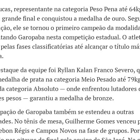
cas, representante na categoria Peso Pena até 64k
 grande final e conquistou a medalha de ouro. Seg
ção, ele se tornou o primeiro campeão da modalid
tando Garopaba nesta competição estadual. O atle
pelas fases classificatórias até alcançar o título m
a.
staque da equipe foi Ryllan Kalan Franco Severo, 
edalha de prata na categoria Meio Pesado até 79kg
da categoria Absoluto — onde enfrentou lutadores 
es pesos — garantiu a medalha de bronze.
ipação de Garopaba também se estendeu a outras
des. No tênis de mesa, Guilherme Gomes venceu p
ebon Régis e Campos Novos na fase de grupos. Por
o nas oitavas de final pela equipe de São José. Na 