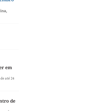
rina
,
ver em
de até 24
ntro de