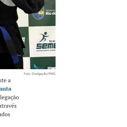
Foto: Divulgação/PMG
nte a
Santa
elegação
através
ados