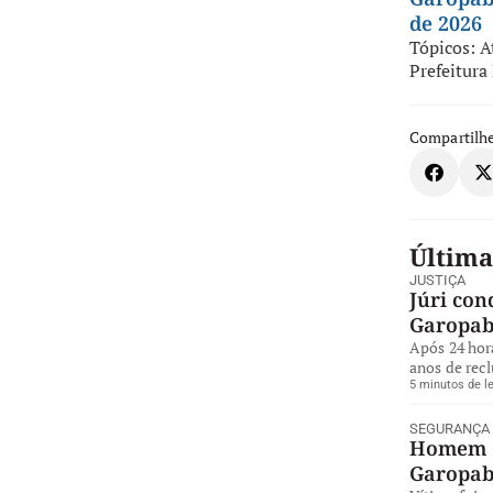
de 2026
Tópicos:
A
Prefeitura
Compartilhe
Última
JUSTIÇA
Júri con
Garopa
Após 24 hor
anos de rec
5 minutos de le
SEGURANÇA
Homem é
Garopa