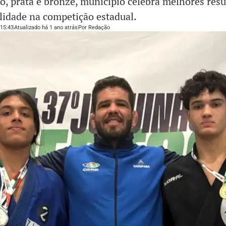
, prata e bronze, município celebra melhores resu
idade na competição estadual.
15:43
Atualizado há 1 ano atrás
Por
Redação