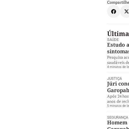
Compartilhe
Última
SAÚDE
Estudo a
sintoma
Pesquisa ac
saudáveis de
4 minutos de le
JUSTIÇA
Júri con
Garopa
Após 24 hor
anos de rec
5 minutos de le
SEGURANÇA
Homem é