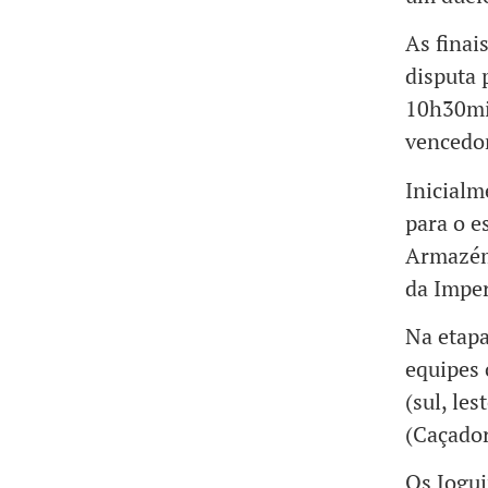
As finai
disputa 
10h30min
vencedo
Inicialm
para o e
Armazém
da Imper
Na etapa
equipes 
(sul, le
(Caçador
Os Jogui