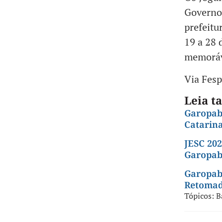
Governo 
prefeitu
19 a 28 
memoráve
Via Fesp
Leia 
Garopab
Catarin
JESC 202
Garopa
Garopab
Retomada
Tópicos:
B