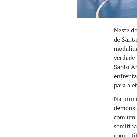
Neste do
de Santa
modalid
verdadei
Santo A
enfrenta
para a e
Na prime
demonst
com um i
semifina
competit