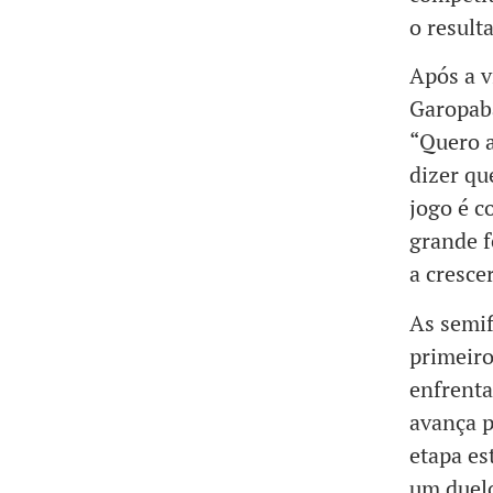
o result
Após a v
Garopaba
“Quero 
dizer qu
jogo é c
grande f
a cresce
As semif
primeir
enfrent
avança p
etapa es
um duelo