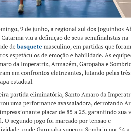
mingo, 9 de junho, a regional sul dos Joguinhos A
 Catarina viu a definição de seus semifinalistas na
ade de
basquete
masculino, em partidas que fora
ros espetáculos de emoção e habilidade. As equipe
maro da Imperatriz, Armazém, Garopaba e Sombrio
ram em confrontos eletrizantes, lutando pelas três
tapa estadual.
ira partida eliminatória, Santo Amaro da Imperatr
rou uma performance avassaladora, derrotando 
mpressionante placar de 85 a 25, garantindo sua 
l. O segundo jogo foi marcado por tensão e
ividade, onde Garopaba superou Sombrio por 54 a