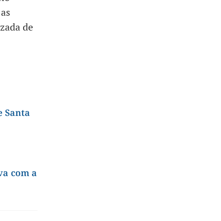
 as
izada de
e Santa
va com a