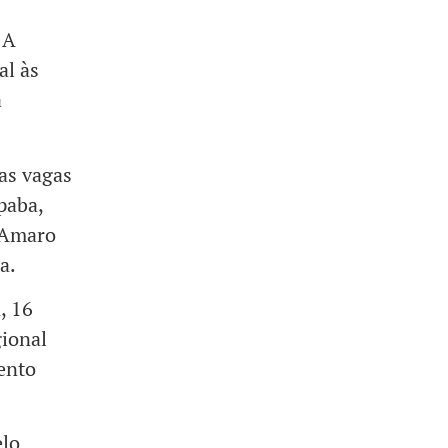
 A
al às
a
as vagas
paba,
 Amaro
a.
, 16
gional
vento
elo