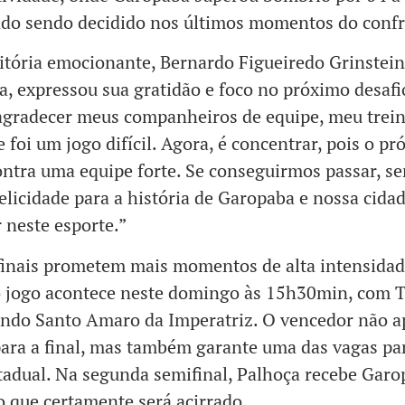
ado sendo decidido nos últimos momentos do conf
itória emocionante, Bernardo Figueiredo Grinstein
, expressou sua gratidão e foco no próximo desafi
agradecer meus companheiros de equipe, meu trein
e foi um jogo difícil. Agora, é concentrar, pois o p
ontra uma equipe forte. Se conseguirmos passar, s
elicidade para a história de Garopaba e nossa cida
r neste esporte.”
inais prometem mais momentos de alta intensidad
o jogo acontece neste domingo às 15h30min, com 
ando Santo Amaro da Imperatriz. O vencedor não 
ara a final, mas também garante uma das vagas pa
tadual. Na segunda semifinal, Palhoça recebe Gar
 que certamente será acirrado.