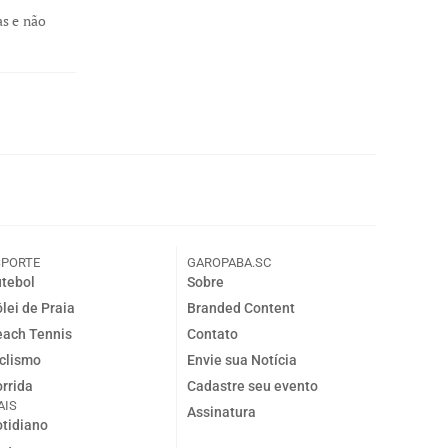
as e não
SPORTE
GAROPABA.SC
tebol
Sobre
lei de Praia
Branded Content
ach Tennis
Contato
clismo
Envie sua Notícia
rrida
Cadastre seu evento
AIS
Assinatura
tidiano