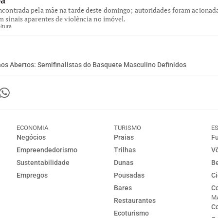
ba
encontrada pela mãe na tarde deste domingo; autoridades foram acionad
m sinais aparentes de violência no imóvel.
itura
os Abertos: Semifinalistas do Basquete Masculino Definidos
ECONOMIA
TURISMO
E
Negócios
Praias
Fu
Empreendedorismo
Trilhas
Vô
Sustentabilidade
Dunas
Be
Empregos
Pousadas
Ci
Bares
Co
M
Restaurantes
Co
Ecoturismo