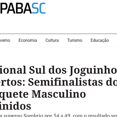
verno
Economia
Cultura
Turismo
Educação
ional Sul dos Joguinh
rtos: Semifinalistas d
quete Masculino
inidos
 superou Sombrio por 54 a 49, com o resultado s