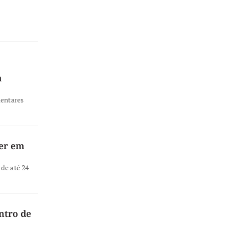
a
mentares
ver em
de até 24
ntro de