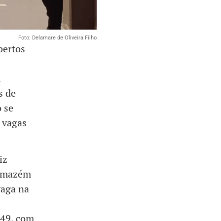
Foto: Delamare de Oliveira Filho
bertos
m
s de
 se
 vagas
iz
Armazém
vaga na
 49, com