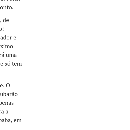
ronto.
, de
o:
ador e
róximo
erá uma
de só tem
e. O
Tubarão
apenas
ra a
opaba, em