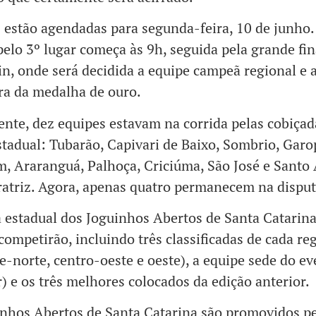
s estão agendadas para segunda-feira, 10 de junho.
pelo 3º lugar começa às 9h, seguida pela grande fin
, onde será decidida a equipe campeã regional e 
ra da medalha de ouro.
ente, dez equipes estavam na corrida pelas cobiçad
stadual: Tubarão, Capivari de Baixo, Sombrio, Garo
, Araranguá, Palhoça, Criciúma, São José e Santo
atriz. Agora, apenas quatro permanecem na disput
 estadual dos Joguinhos Abertos de Santa Catarina
competirão, incluindo três classificadas de cada re
ste-norte, centro-oeste e oeste), a equipe sede do e
) e os três melhores colocados da edição anterior.
nhos Abertos de Santa Catarina são promovidos p