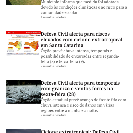
Município informa que medida foi adotada
devido às condições climáticas e ao risco para a
comunidade escolar
1 minutos de leitura
Defesa Civil alerta para riscos
elevados com ciclone extratropical
em Santa Catarina
Órgão prevê chuva intensa, temporais e
possibilidade de enxurradas entre segunda-
feira (8) e terça-feira (9).
2 minutos de leitura
Defesa Civil alerta para temporais
com granizo e ventos fortes na
sexta-feira (28)
Órgão estadual prevê avanço de frente fria com
chuva intensa e risco de danos em várias
regiões entre a manhã e a noite.
2 minutos de leitura
Ciclone extratropical: Defesa Civil