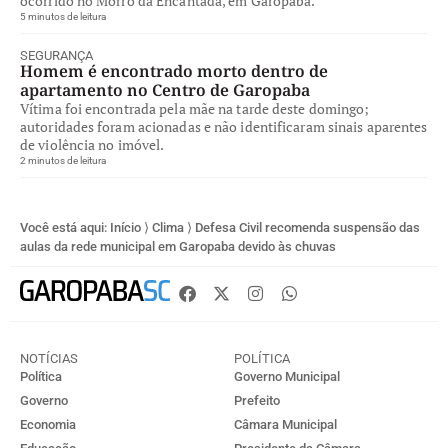
ocorrido no Morro da Encantada, em Garopaba.
5 minutos de leitura
SEGURANÇA
Homem é encontrado morto dentro de
apartamento no Centro de Garopaba
Vítima foi encontrada pela mãe na tarde deste domingo;
autoridades foram acionadas e não identificaram sinais aparentes
de violência no imóvel.
2 minutos de leitura
Você está aqui:
Início
⟩
Clima
⟩
Defesa Civil recomenda suspensão das
aulas da rede municipal em Garopaba devido às chuvas
NOTÍCIAS
POLÍTICA
Política
Governo Municipal
Governo
Prefeito
Economia
Câmara Municipal