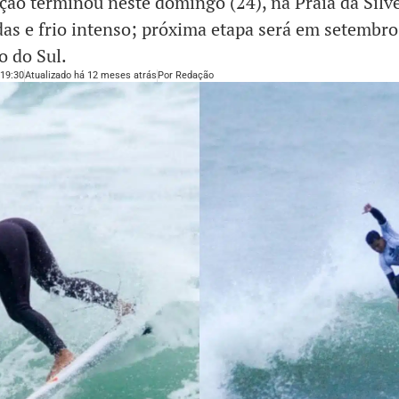
ão terminou neste domingo (24), na Praia da Silv
as e frio intenso; próxima etapa será em setembr
o do Sul.
19:30
Atualizado há 12 meses atrás
Por
Redação