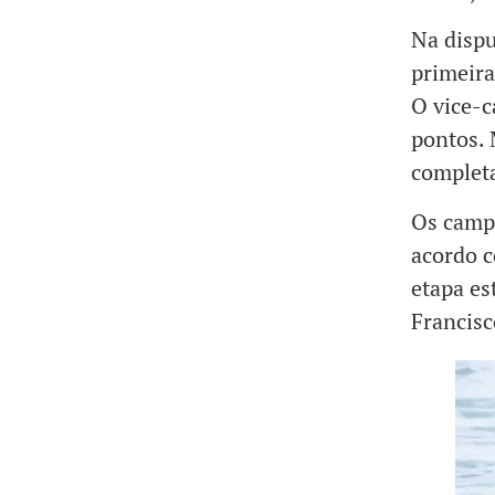
Na dispu
primeira
O vice-c
pontos. 
completa
Os campe
acordo c
etapa es
Francisc