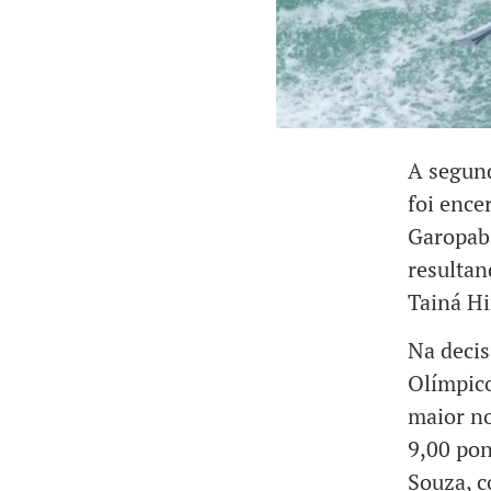
A segund
foi ence
Garopaba
resultan
Tainá Hi
Na decis
Olímpico
maior no
9,00 pon
Souza, c