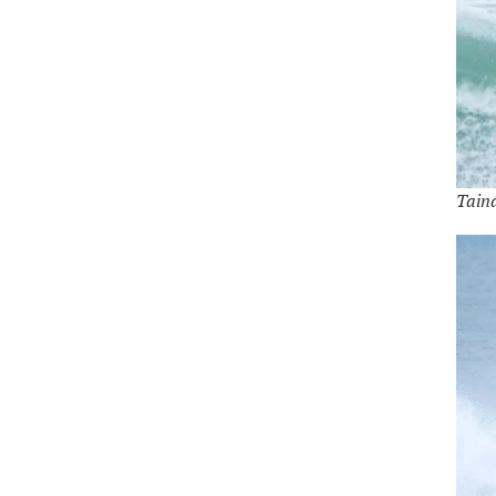
Tainá