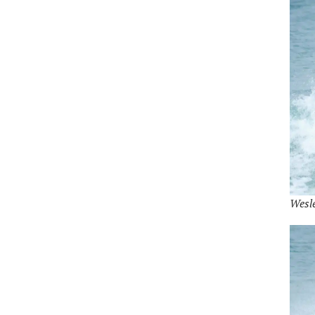
Wesle