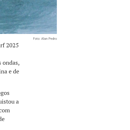
Foto: Alan Pedro
urf 2025
s ondas,
ina e de
ogos
uistou a
 com
de