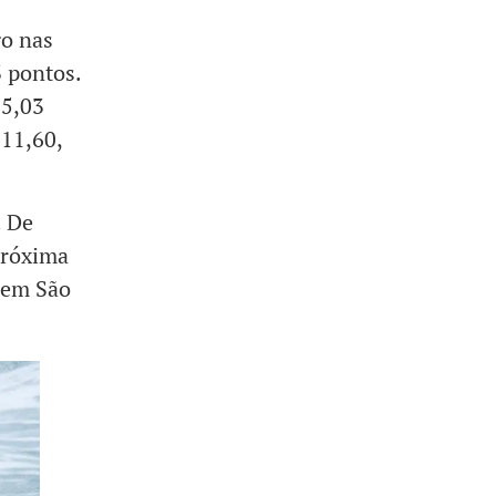
go nas
3 pontos.
15,03
 11,60,
. De
próxima
, em São