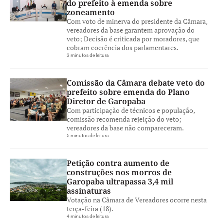
do prefeito à emenda sobre
zoneamento
Com voto de minerva do presidente da Câmara,
vereadores da base garantem aprovação do
veto; Decisão é criticada por moradores, que
cobram coerência dos parlamentares.
3 minutos de leitura
Comissão da Câmara debate veto do
prefeito sobre emenda do Plano
Diretor de Garopaba
Com participação de técnicos e população,
comissão recomenda rejeição do veto;
vereadores da base não compareceram.
5 minutos de leitura
Petição contra aumento de
construções nos morros de
Garopaba ultrapassa 3,4 mil
assinaturas
Votação na Câmara de Vereadores ocorre nesta
terça-feira (18).
4 minutos de leitura