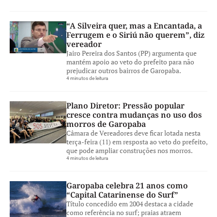
“A Silveira quer, mas a Encantada, a
Ferrugem e o Siriú não querem”, diz
vereador
Jairo Pereira dos Santos (PP) argumenta que
mantém apoio ao veto do prefeito para não
prejudicar outros bairros de Garopaba.
4 minutos de leitura
Plano Diretor: Pressão popular
cresce contra mudanças no uso dos
morros de Garopaba
Câmara de Vereadores deve ficar lotada nesta
terça-feira (11) em resposta ao veto do prefeito,
que pode ampliar construções nos morros.
4 minutos de leitura
Garopaba celebra 21 anos como
“Capital Catarinense do Surf”
Título concedido em 2004 destaca a cidade
como referência no surf; praias atraem