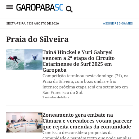
SEXTA-FEIRA, 7 DE AGOSTO DE 2026
ASSINE R$ 0,00/MÊS
Praia do Silveira
Tainá Hinckel e Yuri Gabryel
vencem a 2ª etapa do Circuito
Catarinense de Surf 2025 em
Garopaba
Competição terminou neste domingo (24), na
Praia da Silveira, com boas ondas e frio
intenso; próxima etapa será em setembro em
São Francisco do Sul.
2 minutos de leitura
Zoneamento gera embate na
Câmara e vereadores votam parecer
que rejeita emendas da comunidade
Comissão desconsidera propostas da
comunidade e mantém texto que pode ampliar