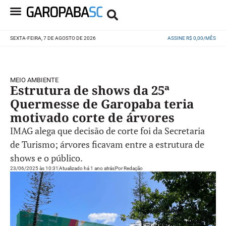
SEXTA-FEIRA, 7 DE AGOSTO DE 2026
ASSINE R$ 0,00/MÊS
MEIO AMBIENTE
Estrutura de shows da 25ª
Quermesse de Garopaba teria
motivado corte de árvores
IMAG alega que decisão de corte foi da Secretaria
de Turismo; árvores ficavam entre a estrutura de
shows e o público.
23/06/2025 às 10:31
Atualizado há 1 ano atrás
Por
Redação