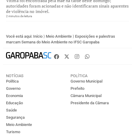
Vítima foi encontrada pela mãe na tarde deste domingo;
autoridades foram acionadas e não identificaram sinais aparentes
de violência no imóvel.
2 minutos de leitura
Você está aqui:
Início
⟩
Meio Ambiente
⟩
Exposições e palestras
marcam Semana do Meio Ambiente no IFSC Garopaba
NOTÍCIAS
POLÍTICA
Política
Governo Municipal
Governo
Prefeito
Economia
Câmara Municipal
Educação
Presidente da Câmara
Saúde
Segurança
Meio Ambiente
Turismo