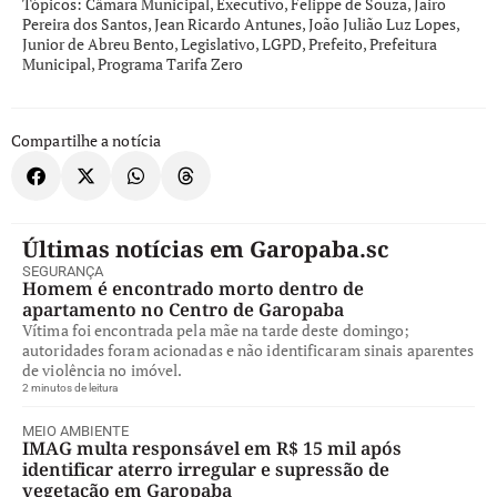
Tópicos:
Câmara Municipal
,
Executivo
,
Felippe de Souza
,
Jairo
Pereira dos Santos
,
Jean Ricardo Antunes
,
João Julião Luz Lopes
,
Junior de Abreu Bento
,
Legislativo
,
LGPD
,
Prefeito
,
Prefeitura
Municipal
,
Programa Tarifa Zero
Compartilhe a notícia
Últimas notícias em Garopaba.sc
SEGURANÇA
Homem é encontrado morto dentro de
apartamento no Centro de Garopaba
Vítima foi encontrada pela mãe na tarde deste domingo;
autoridades foram acionadas e não identificaram sinais aparentes
de violência no imóvel.
2 minutos de leitura
MEIO AMBIENTE
IMAG multa responsável em R$ 15 mil após
identificar aterro irregular e supressão de
vegetação em Garopaba