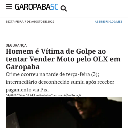
SEXTA-FEIRA, 7 DE AGOSTO DE 2026
ASSINE R$ 0,00/MÊS
SEGURANÇA
Homem é Vítima de Golpe ao
tentar Vender Moto pelo OLX em
Garopaba
Crime ocorreu na tarde de terça-feira (3);
intermediário desconhecido sumiu após receber
pagamento via Pix.
04/09/2024 às 08:44
Atualizado há 2 anos atrás
Por
Redação