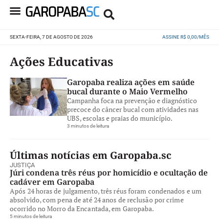
SEXTA-FEIRA, 7 DE AGOSTO DE 2026
ASSINE R$ 0,00/MÊS
Ações Educativas
Garopaba realiza ações em saúde
bucal durante o Maio Vermelho
Campanha foca na prevenção e diagnóstico
precoce do câncer bucal com atividades nas
UBS, escolas e praias do município.
3 minutos de leitura
Últimas notícias em Garopaba.sc
JUSTIÇA
Júri condena três réus por homicídio e ocultação de
cadáver em Garopaba
Após 24 horas de julgamento, três réus foram condenados e um
absolvido, com pena de até 24 anos de reclusão por crime
ocorrido no Morro da Encantada, em Garopaba.
5 minutos de leitura