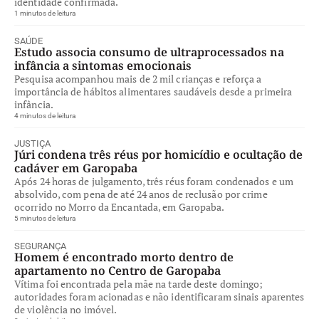
identidade confirmada.
1 minutos de leitura
SAÚDE
Estudo associa consumo de ultraprocessados na
infância a sintomas emocionais
Pesquisa acompanhou mais de 2 mil crianças e reforça a
importância de hábitos alimentares saudáveis desde a primeira
infância.
4 minutos de leitura
JUSTIÇA
Júri condena três réus por homicídio e ocultação de
cadáver em Garopaba
Após 24 horas de julgamento, três réus foram condenados e um
absolvido, com pena de até 24 anos de reclusão por crime
ocorrido no Morro da Encantada, em Garopaba.
5 minutos de leitura
SEGURANÇA
Homem é encontrado morto dentro de
apartamento no Centro de Garopaba
Vítima foi encontrada pela mãe na tarde deste domingo;
autoridades foram acionadas e não identificaram sinais aparentes
de violência no imóvel.