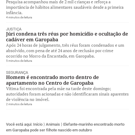
Pesquisa acompanhou mais de 2 mil crianças e reforça a
importância de hábitos alimentares saudáveis desde a primeira
infância.
4 minutos de leitura
JUSTIÇA
Júri condena três réus por homicídio e ocultação de
cadáver em Garopaba
Após 24 horas de julgamento, três réus foram condenados e um
absolvido, com pena de até 24 anos de reclusão por crime
ocorrido no Morro da Encantada, em Garopaba.
5 minutos de leitura
SEGURANÇA
Homem é encontrado morto dentro de
apartamento no Centro de Garopaba
Vítima foi encontrada pela mãe na tarde deste domingo;
autoridades foram acionadas e não identificaram sinais aparentes
de violência no imóvel.
2 minutos de leitura
Você está aqui:
Início
⟩
Animais
⟩
Elefante-marinho encontrado morto
em Garopaba pode ser filhote nascido em outubro