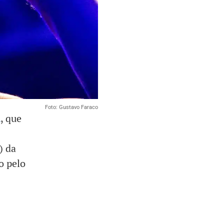
Foto: Gustavo Faraco
a
, que
) da
o pelo