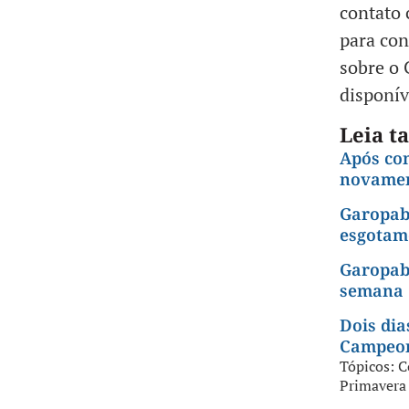
contato 
para con
sobre o 
disponív
Leia 
Após co
novamen
Garopaba
esgotam
Garopaba
semana
Dois dia
Campeon
Tópicos:
C
Primavera