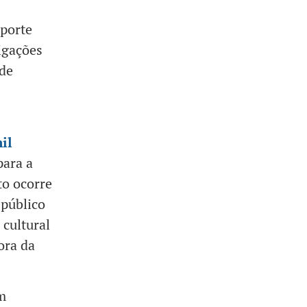
 porte
igações
 de
il
para a
to ocorre
 público
 cultural
ora da
m