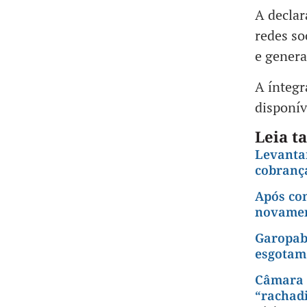
A declar
redes so
e genera
A íntegr
disponív
Leia 
Levanta
cobranç
Após co
novamen
Garopaba
esgotam
Câmara r
“rachad