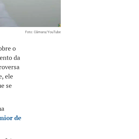
Foto: Câmara/YouTube
obre o
ento da
troversa
, ele
ue se
ma
unior de