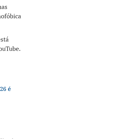
nas
nofóbica
está
ouTube.
26 é