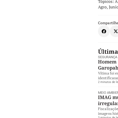
Tópicos:
A
Agro
,
Juni
Compartilhe
Última
SEGURANÇA
Homem é
Garopa
Vítima foi 
identificara
2 minutos de le
MEIO AMBIE
IMAG mul
irregul
Fiscalizaçõe
imagens hist
3 minutos de le