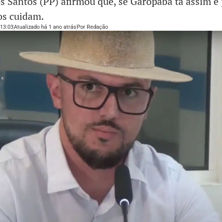
os Santos (PP) afirmou que, se Garopaba tá assim é
os cuidam.
13:03
Atualizado há 1 ano atrás
Por
Redação