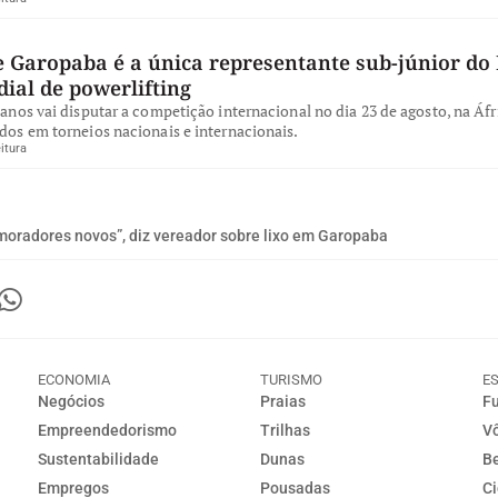
e Garopaba é a única representante sub-júnior do 
ial de powerlifting
 anos vai disputar a competição internacional no dia 23 de agosto, na Áfr
dos em torneios nacionais e internacionais.
itura
moradores novos”, diz vereador sobre lixo em Garopaba
ECONOMIA
TURISMO
E
Negócios
Praias
Fu
Empreendedorismo
Trilhas
Vô
Sustentabilidade
Dunas
Be
Empregos
Pousadas
Ci