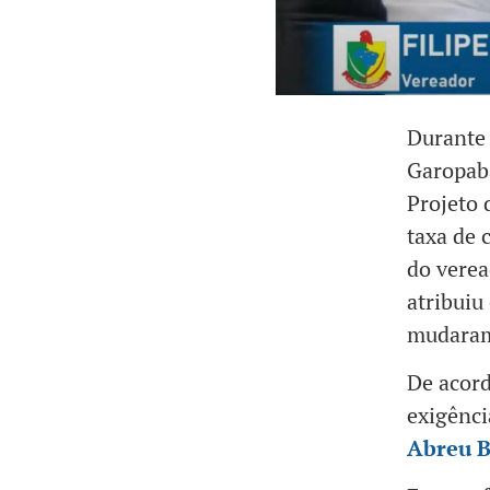
Durante 
Garopaba
Projeto 
taxa de 
do vere
atribuiu
mudaram
De acord
exigênci
Abreu B