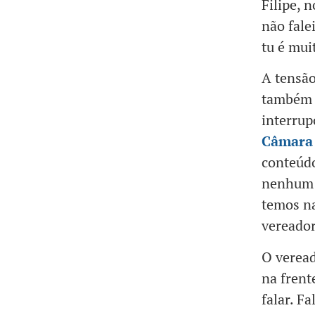
Filipe, 
não fale
tu é mui
A tensã
também n
interrup
Câmara 
conteúdo
nenhum 
temos na
vereador
O veread
na frent
falar. F