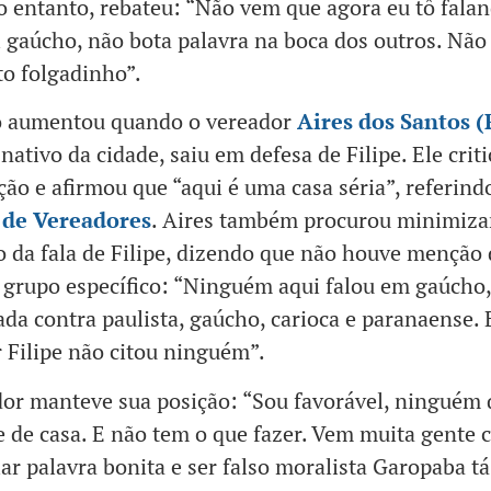
no entanto, rebateu: “Não vem que agora eu tô fala
i gaúcho, não bota palavra na boca dos outros. Não
to folgadinho”.
o aumentou quando o vereador
Aires dos Santos (
ativo da cidade, saiu em defesa de Filipe. Ele criti
ção e afirmou que “aqui é uma casa séria”, referind
de Vereadores
. Aires também procurou minimiza
 da fala de Filipe, dizendo que não houve menção 
grupo específico: “Ninguém aqui falou em gaúcho,
da contra paulista, gaúcho, carioca e paranaense. 
 Filipe não citou ninguém”.
or manteve sua posição: “Sou favorável, ninguém 
e de casa. E não tem o que fazer. Vem muita gente cr
alar palavra bonita e ser falso moralista Garopaba tá