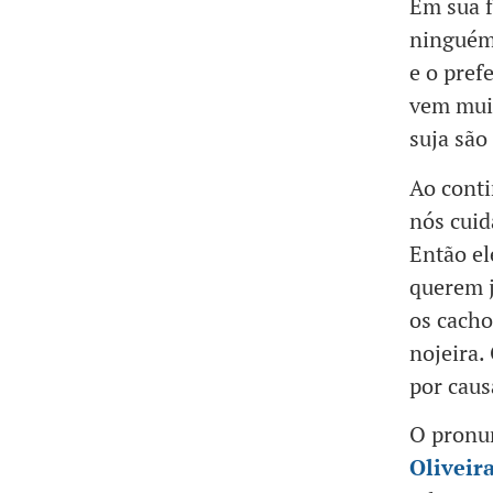
Em sua f
ninguém
e o pref
vem mui
suja são
Ao conti
nós cuid
Então el
querem j
os cacho
nojeira.
por caus
O pronu
Oliveir