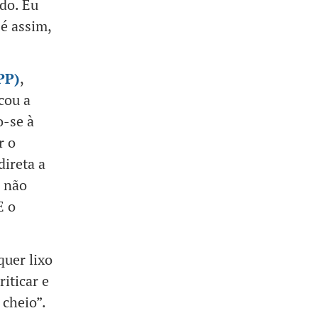
ndo. Eu
 é assim,
PP)
,
cou a
o-se à
r o
direta a
 não
E o
quer lixo
iticar e
 cheio”.