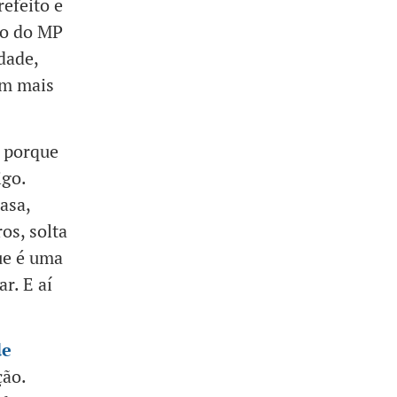
efeito e
to do MP
dade,
em mais
é porque
igo.
asa,
os, solta
que é uma
r. E aí
de
ção.