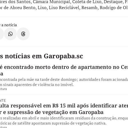
ires dos Santos
,
Câmara Municipal
,
Coleta de Lixo
,
Destaque
,
F
or de Abreu Bento
,
Lixo
,
Lixo Reciclável
,
Resamb
,
Rodrigo de Ol
 a notícia
s notícias em Garopaba.sc
 encontrado morto dentro de apartamento no Ce
ba
encontrada pela mãe na tarde deste domingo; autoridades foram acionad
m sinais aparentes de violência no imóvel.
itura
NTE
ta responsável em R$ 15 mil após identificar ate
ar e supressão de vegetação em Garopaba
s realizadas em abril e maio identificaram resíduos da construção, enqu
óricas de satélite apontaram supressão de vegetação nativa.
itura