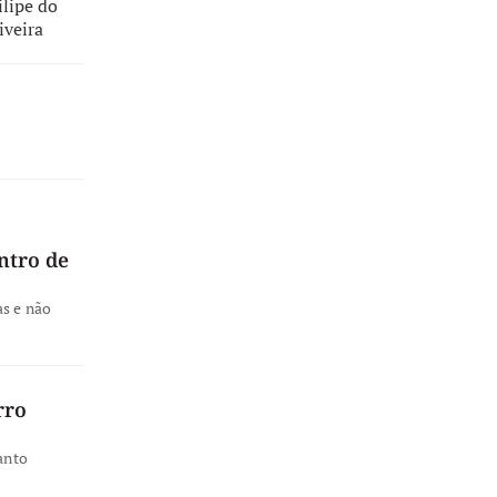
ilipe do
iveira
ntro de
as e não
rro
anto