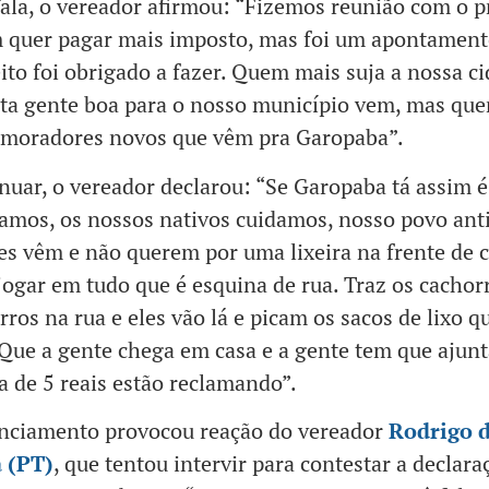
ala, o vereador afirmou: “Fizemos reunião com o pr
 quer pagar mais imposto, mas foi um apontamen
eito foi obrigado a fazer. Quem mais suja a nossa ci
ta gente boa para o nosso município vem, mas qu
 moradores novos que vêm pra Garopaba”.
nuar, o vereador declarou: “Se Garopaba tá assim 
amos, os nossos nativos cuidamos, nosso povo ant
es vêm e não querem por uma lixeira na frente de c
ogar em tudo que é esquina de rua. Traz os cachorr
rros na rua e eles vão lá e picam os sacos de lixo 
 Que a gente chega em casa e a gente tem que ajunta
a de 5 reais estão reclamando”.
nciamento provocou reação do vereador
Rodrigo 
a (PT)
, que tentou intervir para contestar a declara