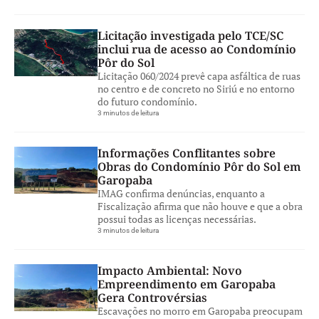
Licitação investigada pelo TCE/SC
inclui rua de acesso ao Condomínio
Pôr do Sol
Licitação 060/2024 prevê capa asfáltica de ruas
no centro e de concreto no Siriú e no entorno
do futuro condomínio.
3 minutos de leitura
Informações Conflitantes sobre
Obras do Condomínio Pôr do Sol em
Garopaba
IMAG confirma denúncias, enquanto a
Fiscalização afirma que não houve e que a obra
possui todas as licenças necessárias.
3 minutos de leitura
Impacto Ambiental: Novo
Empreendimento em Garopaba
Gera Controvérsias
Escavações no morro em Garopaba preocupam