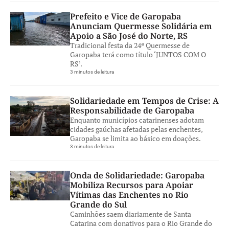
Prefeito e Vice de Garopaba
Anunciam Quermesse Solidária em
Apoio a São José do Norte, RS
Tradicional festa da 24ª Quermesse de
Garopaba terá como título ‘JUNTOS COM O
RS’.
3 minutos de leitura
Solidariedade em Tempos de Crise: A
Responsabilidade de Garopaba
Enquanto municípios catarinenses adotam
cidades gaúchas afetadas pelas enchentes,
Garopaba se limita ao básico em doações.
3 minutos de leitura
Onda de Solidariedade: Garopaba
Mobiliza Recursos para Apoiar
Vítimas das Enchentes no Rio
Grande do Sul
Caminhões saem diariamente de Santa
Catarina com donativos para o Rio Grande do