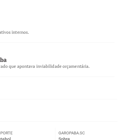
tivos internos.
aba
icado que apontava inviabilidade orçamentária.
SPORTE
GAROPABA.SC
tebol
Sobre