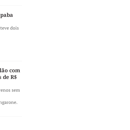
opaba
 teve dois
ilão com
s de R$
rrenos sem
ngarone.