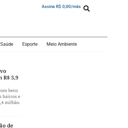
Assine R$ 0,00/mês
Saúde
Esporte
Meio Ambiente
ovo
m R$ 5,9
 com bens
s bairros e
,4 milhão.
ão de