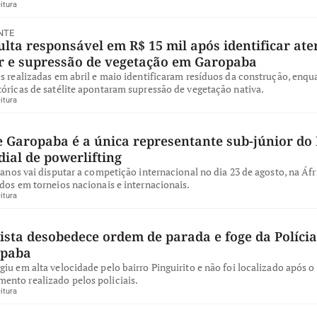
itura
NTE
ta responsável em R$ 15 mil após identificar ate
ar e supressão de vegetação em Garopaba
s realizadas em abril e maio identificaram resíduos da construção, enqu
óricas de satélite apontaram supressão de vegetação nativa.
itura
e Garopaba é a única representante sub-júnior do 
ial de powerlifting
 anos vai disputar a competição internacional no dia 23 de agosto, na Áfr
dos em torneios nacionais e internacionais.
itura
ista desobedece ordem de parada e foge da Polícia
opaba
iu em alta velocidade pelo bairro Pinguirito e não foi localizado após o
nto realizado pelos policiais.
itura