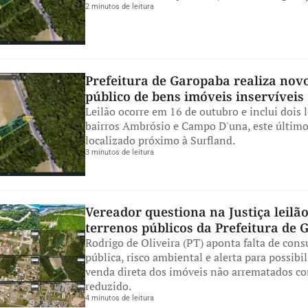
2 minutos de leitura
Prefeitura de Garopaba realiza novo
público de bens imóveis inservíveis
Leilão ocorre em 16 de outubro e inclui dois 
bairros Ambrósio e Campo D'una, este últim
localizado próximo à Surfland.
3 minutos de leitura
Vereador questiona na Justiça leilão
terrenos públicos da Prefeitura de
Rodrigo de Oliveira (PT) aponta falta de cons
pública, risco ambiental e alerta para possibi
venda direta dos imóveis não arrematados co
reduzido.
4 minutos de leitura