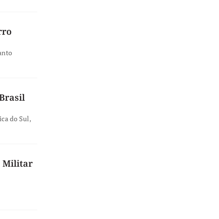
rro
anto
Brasil
ica do Sul,
 Militar