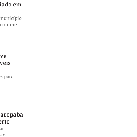
liado em
 município
a online.
ova
veis
s para
 Garopaba
erto
ar
ão.