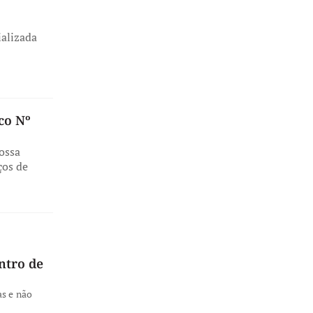
º
ializada
co Nº
ossa
ços de
ntro de
as e não