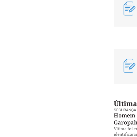
Última
SEGURANÇA
Homem é
Garopa
Vítima foi 
identificara