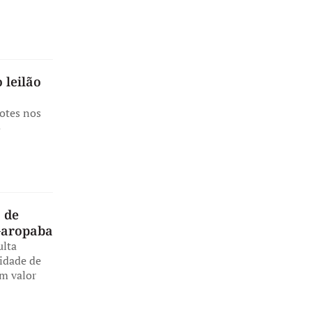
 leilão
lotes nos
o
 de
 Garopaba
ulta
lidade de
m valor