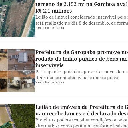
terreno de 2.152 m² na Gamboa ava
R$ 2,1 milhões
Leilão de imóvel considerado inservível pelo
será realizado no dia 8 de dezembro, de form
2 minutos de leitura
Prefeitura de Garopaba promove n
rodada do leilão público de bens mó
inservíveis
Participantes poderão apresentar novos lance
itens não arrematados na primeira praça.
2 minutos de leitura
Leilão de imóveis da Prefeitura de
não recebe lances e é declarado des
Prefeitura poderá reavaliar condições ou adot
alternativas como permuta, conforme legislaç