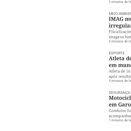
2 minutos de le
MEIO AMBIE
IMAG mul
irregul
Fiscalizaçõe
imagens hist
3 minutos de le
ESPORTE
Atleta d
em mund
Atleta de 16
após resulta
5 minutos de le
SEGURANÇA
Motocicl
em Gar
Condutor fug
acompanhame
1 minutos de le