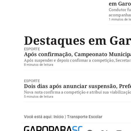
em Gar
Condutor fug
acompanhame
1 minutos de le
Destaques em Ga
ESPORTE
Após confirmação, Campeonato Municipa
Após suspender e depois confirmar a competição, Secretari
8 minutos de leitura
ESPORTE
Dois dias após anunciar suspensão, Pre
Nova nota confirma a competição e atribui sua viabilizaçã
5 minutos de leitura
Você está aqui:
Início
⟩
Transporte Escolar