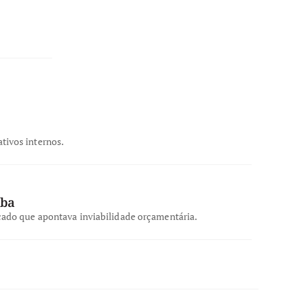
tivos internos.
aba
icado que apontava inviabilidade orçamentária.