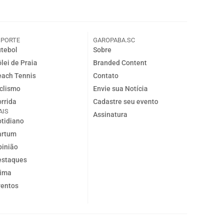
SPORTE
GAROPABA.SC
tebol
Sobre
lei de Praia
Branded Content
ach Tennis
Contato
clismo
Envie sua Notícia
rrida
Cadastre seu evento
AIS
Assinatura
tidiano
artum
inião
estaques
lima
ventos