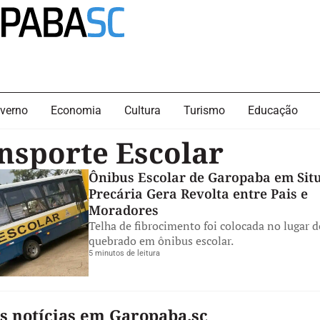
verno
Economia
Cultura
Turismo
Educação
nsporte Escolar
Ônibus Escolar de Garopaba em Sit
Precária Gera Revolta entre Pais e
Moradores
Telha de fibrocimento foi colocada no lugar d
quebrado em ônibus escolar.
5 minutos de leitura
s notícias em Garopaba.sc