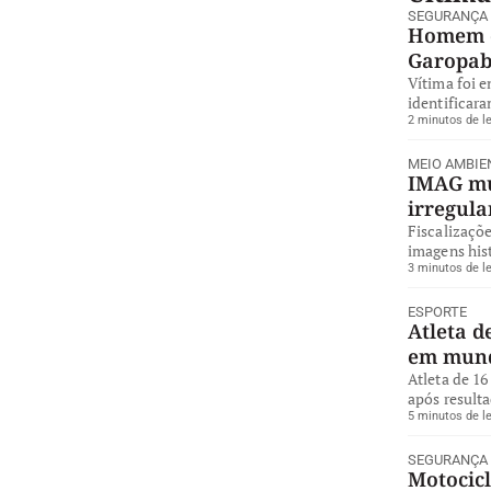
SEGURANÇA
Homem é
Garopa
Vítima foi 
identificara
2 minutos de le
MEIO AMBIE
IMAG mul
irregul
Fiscalizaçõe
imagens hist
3 minutos de le
ESPORTE
Atleta d
em mund
Atleta de 16
após resulta
5 minutos de le
SEGURANÇA
Motocicl