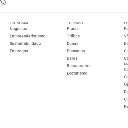
ECONOMIA
TURISMO
E
Negócios
Praias
Fu
Empreendedorismo
Trilhas
Vô
Sustentabilidade
Dunas
Be
Empregos
Pousadas
Ci
Bares
Co
M
Restaurantes
Co
Ecoturismo
C
Op
D
C
E