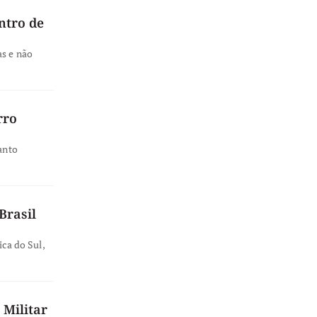
ntro de
as e não
rro
anto
Brasil
ica do Sul,
 Militar