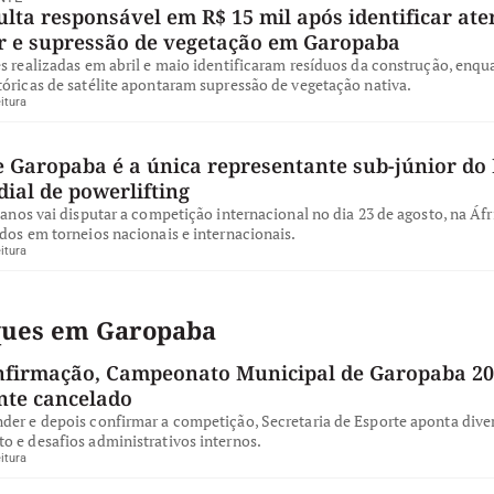
ta responsável em R$ 15 mil após identificar ate
ar e supressão de vegetação em Garopaba
s realizadas em abril e maio identificaram resíduos da construção, enqu
óricas de satélite apontaram supressão de vegetação nativa.
itura
e Garopaba é a única representante sub-júnior do 
ial de powerlifting
 anos vai disputar a competição internacional no dia 23 de agosto, na Áfr
dos em torneios nacionais e internacionais.
itura
ques em Garopaba
nfirmação, Campeonato Municipal de Garopaba 20
te cancelado
der e depois confirmar a competição, Secretaria de Esporte aponta dive
o e desafios administrativos internos.
itura