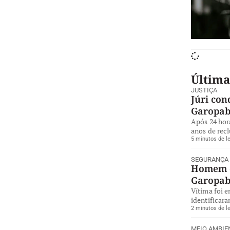
Última
JUSTIÇA
Júri con
Garopa
Após 24 hor
anos de rec
5 minutos de le
SEGURANÇA
Homem é
Garopa
Vítima foi 
identificara
2 minutos de le
MEIO AMBIE