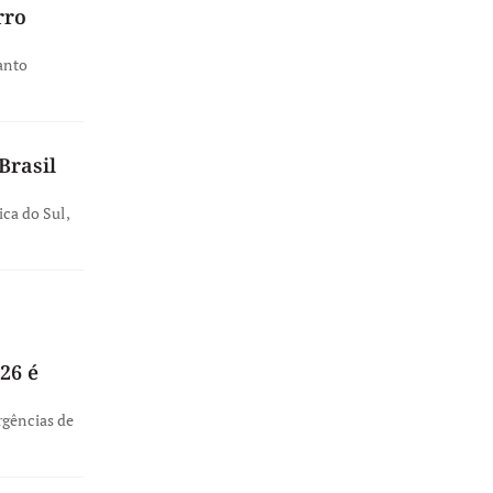
rro
anto
Brasil
ica do Sul,
26 é
rgências de