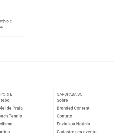
utivo e
a.
SPORTE
GAROPABA.SC
tebol
Sobre
lei de Praia
Branded Content
ach Tennis
Contato
clismo
Envie sua Notícia
rrida
Cadastre seu evento