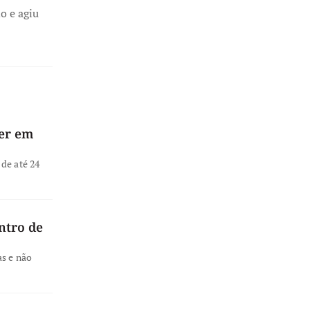
o e agiu
ver em
de até 24
ntro de
as e não