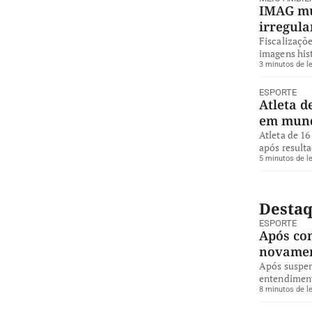
IMAG mul
irregul
Fiscalizaçõe
imagens hist
3 minutos de le
ESPORTE
Atleta d
em mund
Atleta de 16
após resulta
5 minutos de le
Desta
ESPORTE
Após co
novamen
Após suspen
entendiment
8 minutos de le