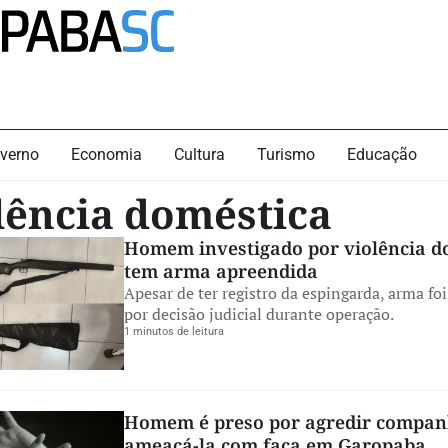
verno
Economia
Cultura
Turismo
Educação
lência doméstica
Homem investigado por violência d
tem arma apreendida
Apesar de ter registro da espingarda, arma foi
por decisão judicial durante operação.
1 minutos de leitura
Homem é preso por agredir compan
ameaçá-la com faca em Garopaba