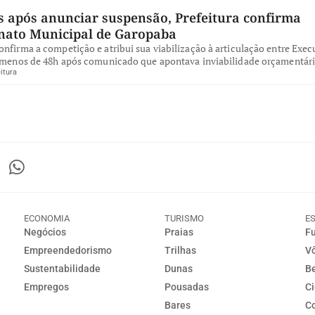
s após anunciar suspensão, Prefeitura confirma
ato Municipal de Garopaba
nfirma a competição e atribui sua viabilização à articulação entre Exec
, menos de 48h após comunicado que apontava inviabilidade orçamentári
itura
ECONOMIA
TURISMO
E
Negócios
Praias
Fu
Empreendedorismo
Trilhas
Vô
Sustentabilidade
Dunas
Be
Empregos
Pousadas
Ci
Bares
Co