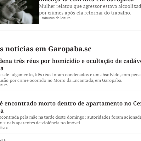
Mulher relatou que agressor estava alcoolizad
por ciúmes após ela retornar do trabalho.
1 minutos de leitura
s notícias em Garopaba.sc
dena três réus por homicídio e ocultação de cadá
ba
as de julgamento, três réus foram condenados e um absolvido, com pena 
lusão por crime ocorrido no Morro da Encantada, em Garopaba.
itura
 encontrado morto dentro de apartamento no Ce
ba
encontrada pela mãe na tarde deste domingo; autoridades foram acionad
m sinais aparentes de violência no imóvel.
itura
NTE