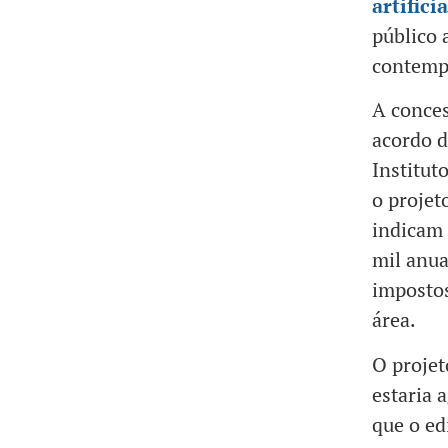
artifici
público 
contemp
A conces
acordo d
Institut
o projet
indicam
mil anua
impostos
área.
O projet
estaria 
que o edi