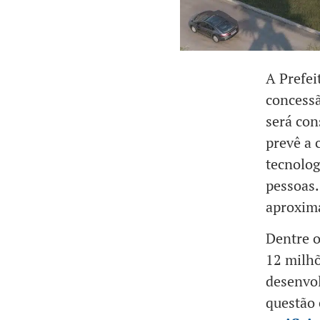
A Prefei
concessã
será co
prevê a 
tecnolog
pessoas.
aproxim
Dentre o
12 milhõ
desenvol
questão 