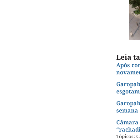
Leia 
Após co
novamen
Garopaba
esgotam
Garopaba
semana
Câmara r
“rachad
Tópicos:
C