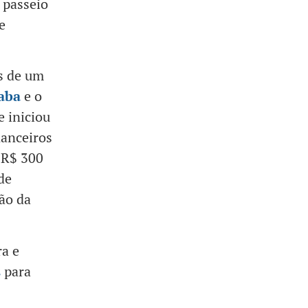
m passeio
e
s de um
aba
e o
e iniciou
nanceiros
 R$ 300
de
ão da
ra e
s
para