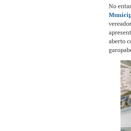
No entan
Munici
vereador
apresent
aberto c
garopab