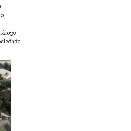
a
 o
iálogo
ociedade