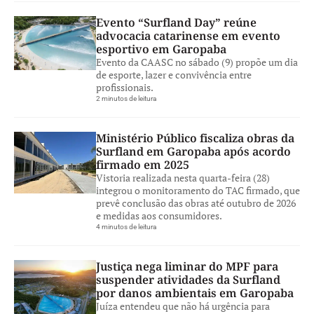
Evento “Surfland Day” reúne
advocacia catarinense em evento
esportivo em Garopaba
Evento da CAASC no sábado (9) propõe um dia
de esporte, lazer e convivência entre
profissionais.
2 minutos de leitura
Ministério Público fiscaliza obras da
Surfland em Garopaba após acordo
firmado em 2025
Vistoria realizada nesta quarta-feira (28)
integrou o monitoramento do TAC firmado, que
prevê conclusão das obras até outubro de 2026
e medidas aos consumidores.
4 minutos de leitura
Justiça nega liminar do MPF para
suspender atividades da Surfland
por danos ambientais em Garopaba
Juíza entendeu que não há urgência para