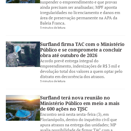
suspender o empreendimento e que provas
ainda precisam ser analisadas; MPF aponta
irregularidades no licenciamento e danos em
área de preservação permanente na APA da
Baleia Franca.
5 minutos de leitura
Surfland firma TAC com o Ministério
Público e se compromete a concluir
obra até outubro de 2026
Acordo prevê entrega integral do
empreendimento, indenizações de R$ 3 mil e
devolução total dos valores a quem optar pelo
distrato em decorrência dos atrasos.
5 minutos de leitura
Surfland terá nova reunião no
Ministério Público em meio a mais
de 600 ações no TJSC
Encontro será nesta sexta-feira (3), em
Florianópolis, dentro do inquérito civil que
apura atrasos na entrega das unidades; MP
avalia possibilidade de firmar TAC com a