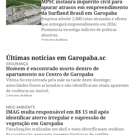
MPSC instaura inquérito civil para
apurar atrasos em empreendimento
da Surfland Brasil em Garopaba
Empresa admite 2.800 cotas atrasadas e afirma
que entregará empreendimento em 2026;
Promotoria investiga indícios de práticas
abusivas.
4 minutos de leitura
Últimas notícias em Garopaba.sc
SEGURANÇA
Homem é encontrado morto dentro de
apartamento no Centro de Garopaba
Vítima foi encontrada pela mãe na tarde deste domingo;
autoridades foram acionadas e não identificaram sinais aparentes
de violência no imóvel.
2 minutos de leitura
MEIO AMBIENTE
IMAG multa responsável em R$ 15 mil após
identificar aterro irregular e supressão de
vegetação em Garopaba
Fiscalizações realizadas em abril e maio identificaram resíduos
da construção, enquanto imagens históricas de satélite