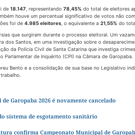
oi de
18.147
, representando
78,45%
do total de eleitores 
ambém houve um percentual significativo de votos não co
ções foi de
4.985 eleitores
, o equivalente a
21,55%
do tota
rsias que surgiram durante o processo eleitoral. Um vaza
nara dos Santos, em uma investigação sobre o desaparecimen
ação da Polícia Civil de Santa Catarina que investiga crim
o Parlamentar de Inquérito (CPI) na Câmara de Garopaba.
breu Bento e a consolidação de sua base no Legislativo in
trabalho.
 de Garopaba 2026 é novamente cancelado
do sistema de esgotamento sanitário
eitura confirma Campeonato Municipal de Garopa