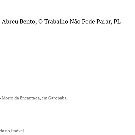
e Abreu Bento
,
O Trabalho Não Pode Parar
,
PL
no Morro da Encantada, em Garopaba.
cia no imóvel.