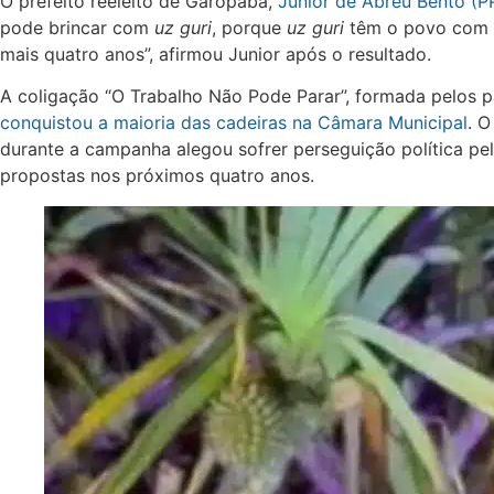
O prefeito reeleito de Garopaba,
Junior de Abreu Bento (P
pode brincar com
uz guri
, porque
uz guri
têm o povo com e
mais quatro anos”, afirmou Junior após o resultado.
A coligação “O Trabalho Não Pode Parar”, formada pelos par
conquistou a maioria das cadeiras na Câmara Municipal
. O
durante a campanha alegou sofrer perseguição política pel
propostas nos próximos quatro anos.