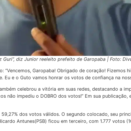
Guri”, diz Junior reeleito prefeito de Garopaba | Foto: Di
o: “Vencemos, Garopaba! Obrigado de coração! Fizemos his
 Eu e o Guto vamos honrar os votos de confiança na noss
também celebrou a vitória em suas redes, destacando a imp
íticos não impediu o DOBRO dos votos!” Em sua publicação,
 59,27% dos votos válidos. O segundo colocado, seu princi
icardo Antunes(PSB) ficou em terceiro, com 1.777 votos (