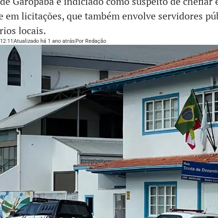
 de Garopaba é indiciado como suspeito de chefiar
e em licitações, que também envolve servidores púb
ios locais.
12:11
Atualizado há 1 ano atrás
Por
Redação