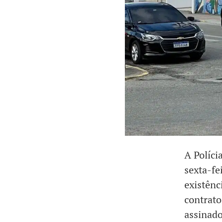
A Políci
sexta-fe
existênc
contrato
assinado