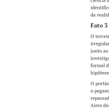
ciência d
identifi
da reali
Fato 3
O tercei
irregula
junto ao
investig
formal d
hipótese
O portão
o pagame
repassad
Aires do