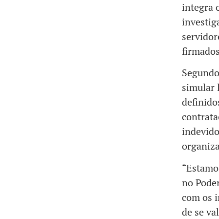
integra 
investig
servidor
firmados
Segundo 
simular 
definido
contrata
indevido
organiza
“Estamos
no Poder
com os i
de se va