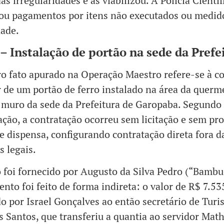
as irregularidades e as viabilizou. A Polícia Científ
cou pagamentos por itens não executados ou medid
dade.
 – Instalação de portão na sede da Prefe
ro fato apurado na Operação Maestro refere-se à 
r de um portão de ferro instalado na área da querm
 muro da sede da Prefeitura de Garopaba. Segundo
ação, a contratação ocorreu sem licitação e sem pr
e dispensa, configurando contratação direta fora d
s legais.
 foi fornecido por Augusto da Silva Pedro (“Bambu
nto foi feito de forma indireta: o valor de R$ 7.53
o por Israel Gonçalves ao então secretário de Tur
s Santos, que transferiu a quantia ao servidor Math