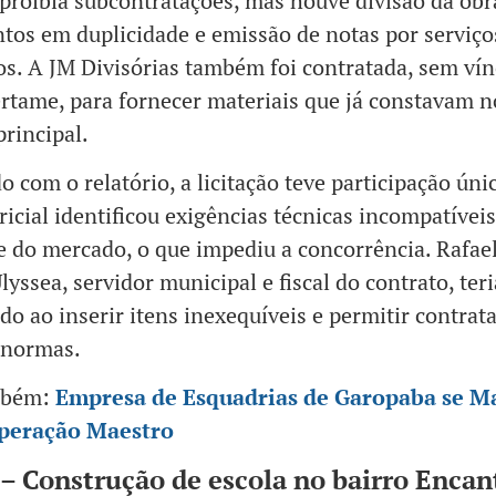
 proibia subcontratações, mas houve divisão da obr
os em duplicidade e emissão de notas por serviço
os. A JM Divisórias também foi contratada, sem vín
rtame, para fornecer materiais que já constavam 
principal.
o com o relatório, a licitação teve participação únic
ricial identificou exigências técnicas incompatívei
e do mercado, o que impediu a concorrência. Rafae
lyssea, servidor municipal e fiscal do contrato, teri
do ao inserir itens inexequíveis e permitir contrat
 normas.
mbém:
Empresa de Esquadrias de Garopaba se M
peração Maestro
 – Construção de escola no bairro Enca