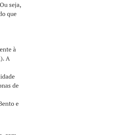
Ou seja,
 do que
ente à
). A
lidade
onas de
Bento e