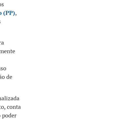
os
o (PP)
,
s
ra
amente
uso
ão de
nalizada
to, conta
o poder