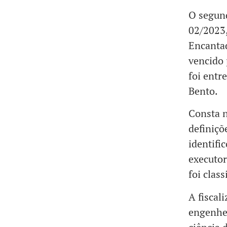
O segund
02/2023,
Encantad
vencido 
foi entr
Bento.
Consta n
definiçõ
identifi
executor
foi clas
A fiscal
engenhei