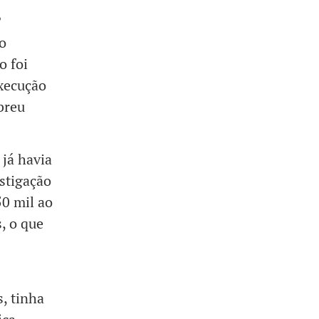
º
o
o foi
execução
Abreu
 já havia
estigação
50 mil ao
, o que
, tinha