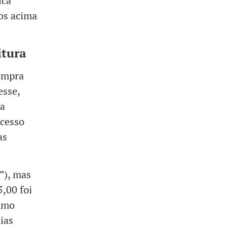
ica
os acima
itura
compra
esse,
 a
ocesso
as
”), mas
5,00 foi
ismo
ias