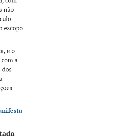
a, com
s não
culo
no escopo
a, e o
s com a
l dos
a
ações
anifesta
ntada