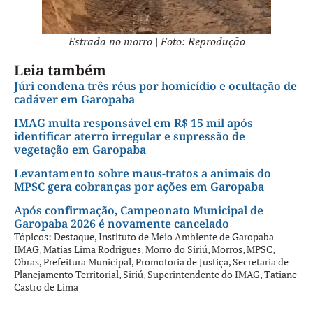
Estrada no morro | Foto: Reprodução
Leia também
Júri condena três réus por homicídio e ocultação de
cadáver em Garopaba
IMAG multa responsável em R$ 15 mil após
identificar aterro irregular e supressão de
vegetação em Garopaba
Levantamento sobre maus-tratos a animais do
MPSC gera cobranças por ações em Garopaba
Após confirmação, Campeonato Municipal de
Garopaba 2026 é novamente cancelado
Tópicos:
Destaque
,
Instituto de Meio Ambiente de Garopaba -
IMAG
,
Matias Lima Rodrigues
,
Morro do Siriú
,
Morros
,
MPSC
,
Obras
,
Prefeitura Municipal
,
Promotoria de Justiça
,
Secretaria de
Planejamento Territorial
,
Siriú
,
Superintendente do IMAG
,
Tatiane
Castro de Lima