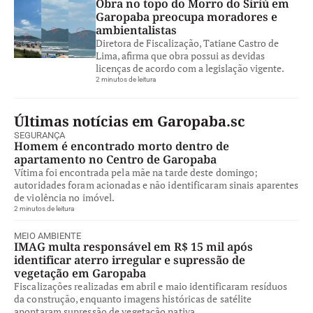
Obra no topo do Morro do Siriú em
Garopaba preocupa moradores e
ambientalistas
Diretora de Fiscalização, Tatiane Castro de
Lima, afirma que obra possui as devidas
licenças de acordo com a legislação vigente.
2 minutos de leitura
Últimas notícias em Garopaba.sc
SEGURANÇA
Homem é encontrado morto dentro de
apartamento no Centro de Garopaba
Vítima foi encontrada pela mãe na tarde deste domingo;
autoridades foram acionadas e não identificaram sinais aparentes
de violência no imóvel.
2 minutos de leitura
MEIO AMBIENTE
IMAG multa responsável em R$ 15 mil após
identificar aterro irregular e supressão de
vegetação em Garopaba
Fiscalizações realizadas em abril e maio identificaram resíduos
da construção, enquanto imagens históricas de satélite
apontaram supressão de vegetação nativa.