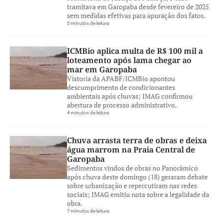
tramitava em Garopaba desde fevereiro de 2025
sem medidas efetivas para apuração dos fatos.
5 minutos de leitura
ICMBio aplica multa de R$ 100 mil a
loteamento após lama chegar ao
mar em Garopaba
Vistoria da APABF/ICMBio apontou
descumprimento de condicionantes
ambientais após chuvas; IMAG confirmou
abertura de processo administrativo.
4 minutos de leitura
Chuva arrasta terra de obras e deixa
água marrom na Praia Central de
Garopaba
Sedimentos vindos de obras no Panorâmico
após chuva deste domingo (18) geraram debate
sobre urbanização e repercutiram nas redes
sociais; IMAG emitiu nota sobre a legalidade da
obra.
7 minutos de leitura