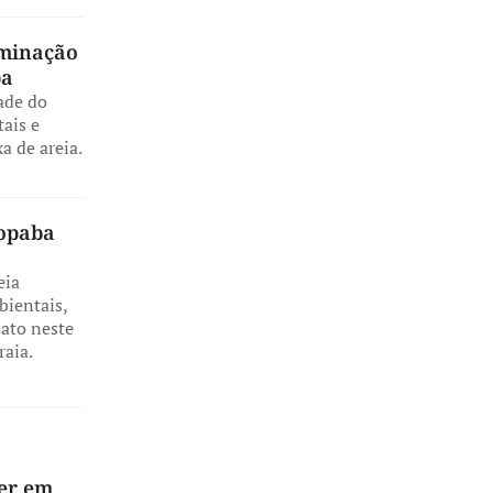
uminação
ba
ade do
ais e
a de areia.
ropaba
eia
ientais,
 ato neste
raia.
ver em