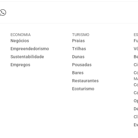
ECONOMIA
TURISMO
E
Negócios
Praias
Fu
Empreendedorismo
Trilhas
Vô
Sustentabilidade
Dunas
Be
Empregos
Pousadas
Ci
Bares
Co
M
Restaurantes
Co
Ecoturismo
C
Op
D
C
E