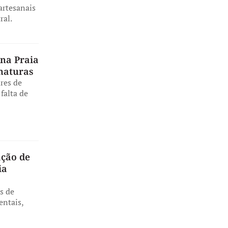
artesanais
ral.
na Praia
inaturas
ares de
falta de
ação de
ia
s de
entais,