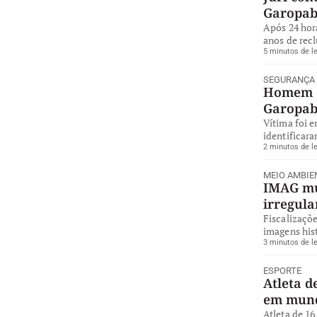
Garopa
Após 24 hor
anos de rec
5 minutos de le
SEGURANÇA
Homem é
Garopa
Vítima foi 
identificara
2 minutos de le
MEIO AMBIE
IMAG mul
irregul
Fiscalizaçõe
imagens hist
3 minutos de le
ESPORTE
Atleta d
em mund
Atleta de 16