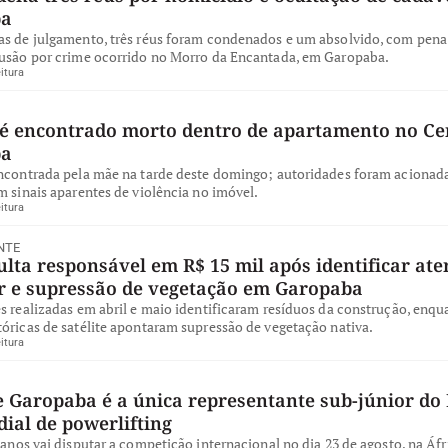
ba
as de julgamento, três réus foram condenados e um absolvido, com pena 
lusão por crime ocorrido no Morro da Encantada, em Garopaba.
itura
 encontrado morto dentro de apartamento no Ce
ba
encontrada pela mãe na tarde deste domingo; autoridades foram acionad
m sinais aparentes de violência no imóvel.
itura
NTE
ta responsável em R$ 15 mil após identificar ate
ar e supressão de vegetação em Garopaba
s realizadas em abril e maio identificaram resíduos da construção, enqu
óricas de satélite apontaram supressão de vegetação nativa.
itura
e Garopaba é a única representante sub-júnior do 
ial de powerlifting
 anos vai disputar a competição internacional no dia 23 de agosto, na Áfr