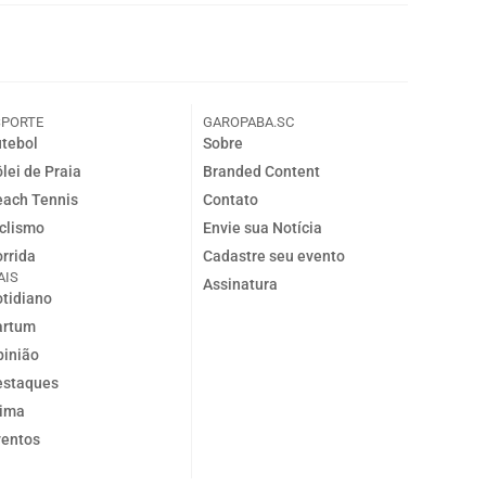
SPORTE
GAROPABA.SC
tebol
Sobre
lei de Praia
Branded Content
ach Tennis
Contato
clismo
Envie sua Notícia
rrida
Cadastre seu evento
AIS
Assinatura
tidiano
artum
inião
estaques
lima
ventos