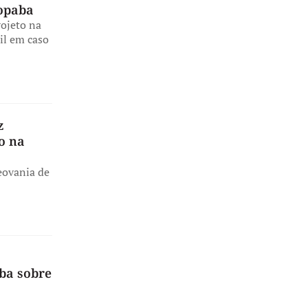
ropaba
rojeto na
mil em caso
z
o na
eovania de
ba sobre