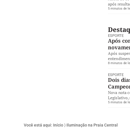
após resulta
5 minutos de le
Desta
ESPORTE
Após co
novamen
Após suspen
entendiment
8 minutos de le
ESPORTE
Dois dia
Campeon
Nova nota co
Legislativo
5 minutos de le
Você está aqui:
Início
⟩
Iluminação na Praia Central