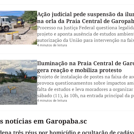
Ação judicial pede suspensão da il
na orla da Praia Central de Garopa
Processo na Justiça Federal questiona legalid
projeto e aponta ausência de estudos ambient
autorização da União para intervenção na faix
4 minutos de leitura
Iluminação na Praia Central de Ga
gera reação e mobiliza protesto
Projeto de instalação de postes na faixa de ar
provoca questionamentos sobre impactos amb
falta de estudos e leva moradores a organizar
sábado (11), às 10h, na entrada principal da p
4 minutos de leitura
s notícias em Garopaba.sc
dena três réus por homicídio e ocultação de cadá