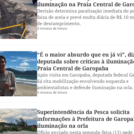
iluminação na Praia Central de Ga
Decisão determina paralisação imediata do p
faixa de areia e prevê multa diária de R$ 10 
de descumprimento.
3 minutos de leitura
“É o maior absurdo que eu já vi”, di
deputada sobre críticas à iluminaçã
Praia Central de Garopaba
Após visita em Garopaba, deputada federal G
Sá cita mobilização envolvendo esquerda e
ambientalistas e defende iluminação na orla.
3 minutos de leitura
Superintendência da Pesca solicita
informações à Prefeitura de Garopa
iluminação na orla
Ofício enviado nesta segunda-feira (13) pede