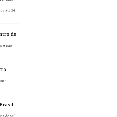
de até 24
ntro de
as e não
rro
anto
Brasil
ica do Sul,