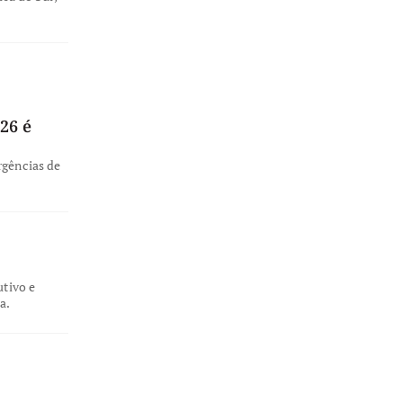
26 é
rgências de
utivo e
a.