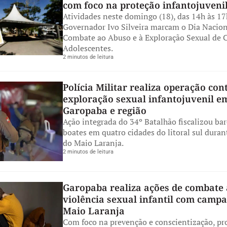
com foco na proteção infantojuveni
Atividades neste domingo (18), das 14h às 17
Governador Ivo Silveira marcam o Dia Nacion
Combate ao Abuso e à Exploração Sexual de C
Adolescentes.
2 minutos de leitura
Polícia Militar realiza operação con
exploração sexual infantojuvenil e
Garopaba e região
Ação integrada do 34º Batalhão fiscalizou bar
boates em quatro cidades do litoral sul durant
do Maio Laranja.
2 minutos de leitura
Garopaba realiza ações de combate 
violência sexual infantil com camp
Maio Laranja
Com foco na prevenção e conscientização, p