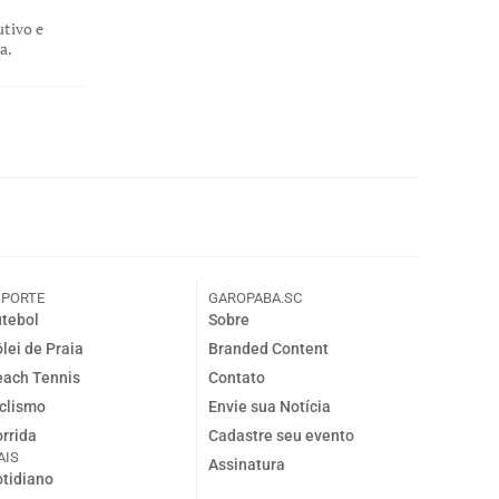
utivo e
a.
SPORTE
GAROPABA.SC
tebol
Sobre
lei de Praia
Branded Content
ach Tennis
Contato
clismo
Envie sua Notícia
rrida
Cadastre seu evento
AIS
Assinatura
tidiano