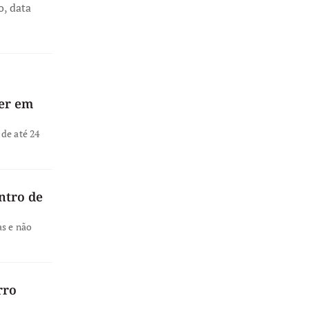
o, data
ver em
de até 24
ntro de
as e não
rro