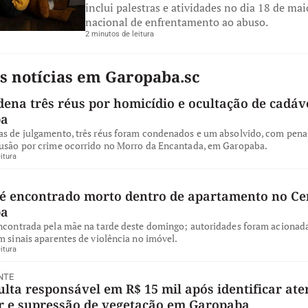
inclui palestras e atividades no dia 18 de mai
nacional de enfrentamento ao abuso.
2 minutos de leitura
s notícias em Garopaba.sc
dena três réus por homicídio e ocultação de cadá
ba
as de julgamento, três réus foram condenados e um absolvido, com pena 
lusão por crime ocorrido no Morro da Encantada, em Garopaba.
itura
 encontrado morto dentro de apartamento no Ce
ba
encontrada pela mãe na tarde deste domingo; autoridades foram acionad
m sinais aparentes de violência no imóvel.
itura
NTE
ta responsável em R$ 15 mil após identificar ate
ar e supressão de vegetação em Garopaba