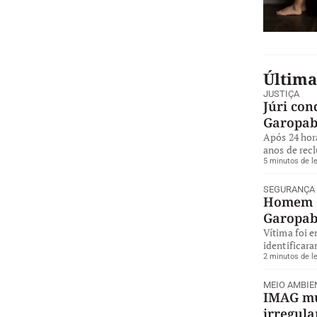
Última
JUSTIÇA
Júri con
Garopa
Após 24 hor
anos de rec
5 minutos de le
SEGURANÇA
Homem é
Garopa
Vítima foi 
identificara
2 minutos de le
MEIO AMBIE
IMAG mul
irregul