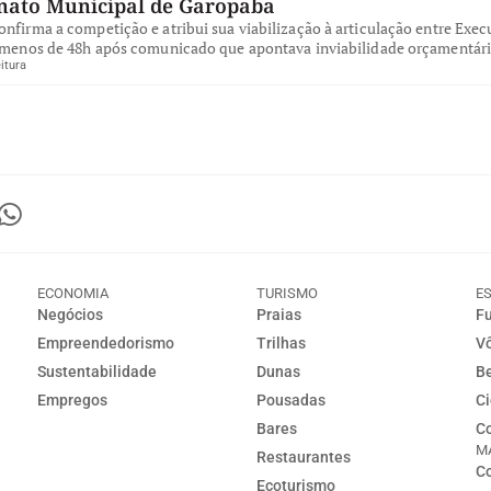
ato Municipal de Garopaba
nfirma a competição e atribui sua viabilização à articulação entre Exec
, menos de 48h após comunicado que apontava inviabilidade orçamentári
itura
ECONOMIA
TURISMO
E
Negócios
Praias
Fu
Empreendedorismo
Trilhas
Vô
Sustentabilidade
Dunas
Be
Empregos
Pousadas
Ci
Bares
Co
M
Restaurantes
Co
Ecoturismo