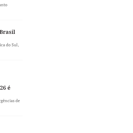
anto
Brasil
ica do Sul,
26 é
rgências de