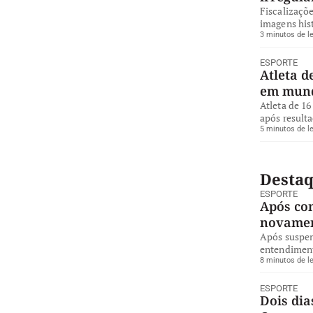
Fiscalizaçõe
imagens hist
3 minutos de le
ESPORTE
Atleta d
em mund
Atleta de 16
após resulta
5 minutos de le
Desta
ESPORTE
Após co
novamen
Após suspen
entendiment
8 minutos de le
ESPORTE
Dois dia