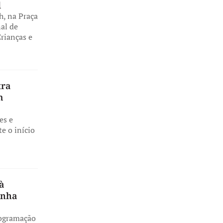
l
h, na Praça
al de
rianças e
tra
m
es e
e o início
à
anha
rogramação