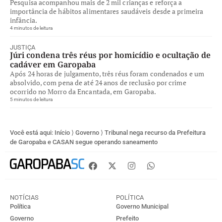
Pesquisa acompanhou mais de 2 mil crianças e reforça a
importância de hábitos alimentares saudáveis desde a primeira
infância.
4 minutos de leitura
JUSTIÇA
Júri condena três réus por homicídio e ocultação de
cadáver em Garopaba
Após 24 horas de julgamento, três réus foram condenados e um
absolvido, com pena de até 24 anos de reclusão por crime
ocorrido no Morro da Encantada, em Garopaba.
5 minutos de leitura
Você está aqui:
Início
⟩
Governo
⟩
Tribunal nega recurso da Prefeitura
de Garopaba e CASAN segue operando saneamento
NOTÍCIAS
POLÍTICA
Política
Governo Municipal
Governo
Prefeito