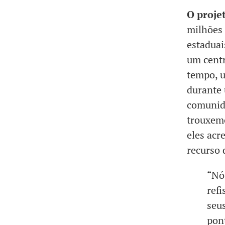
O proje
milhões 
estaduai
um centr
tempo, u
durante 
comunida
trouxemo
eles acr
recurso d
“Nó
ref
seu
pont