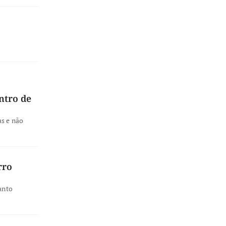
ntro de
as e não
rro
anto