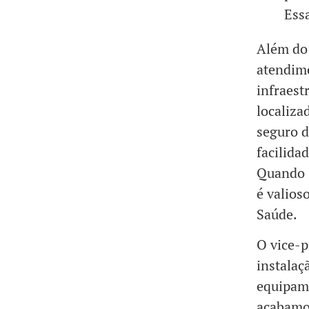
Essa
Além do 
atendime
infraest
localiza
seguro d
facilida
Quando s
é valios
Saúde.
O vice-
instalaç
equipame
acabamos