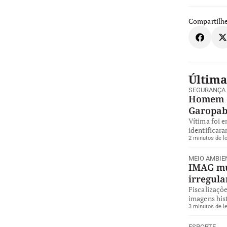
Compartilhe
Última
SEGURANÇA
Homem é
Garopa
Vítima foi 
identificara
2 minutos de le
MEIO AMBIE
IMAG mul
irregul
Fiscalizaçõe
imagens hist
3 minutos de le
ESPORTE