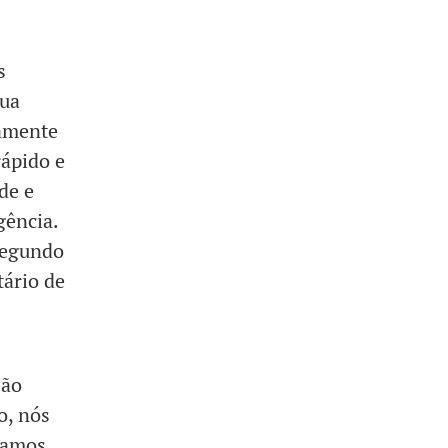
s
sua
camente
rápido e
de e
gência.
segundo
tário de
São
o, nós
gamos