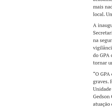
mais nad
local. U
A inaug
Secretar
na segun
vigilânc
do GPA o
tornar u
“O GPA é
graves. 
Unidade 
Gedson G
atuação 