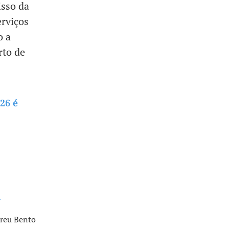
isso da
rviços
o a
rto de
26 é
a
breu Bento