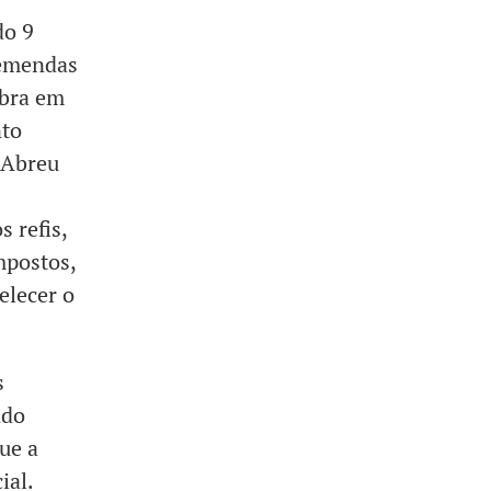
do 9
 emendas
obra em
nto
 Abreu
 refis,
mpostos,
elecer o
s
ndo
ue a
ial.