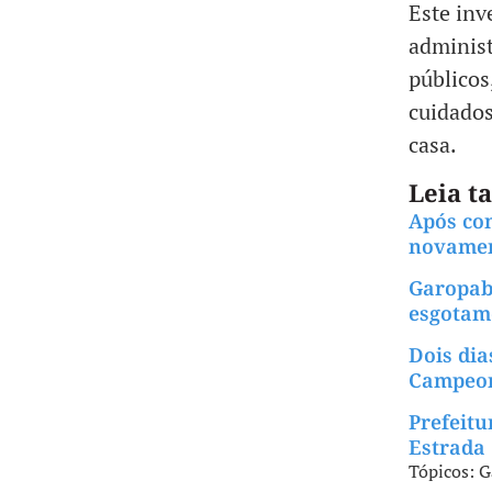
Este inv
administ
públicos
cuidados
casa.
Leia 
Após co
novamen
Garopaba
esgotam
Dois dia
Campeon
Prefeitu
Estrada
Tópicos:
G