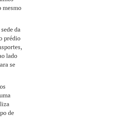
no mesmo
 sede da
o prédio
nsportes,
ao lado
ara se
sos
 uma
liza
opo de