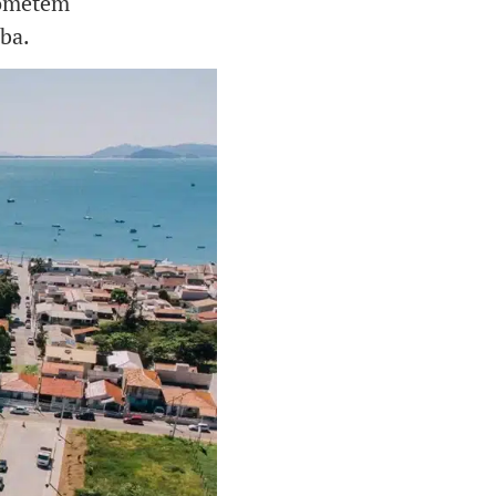
rometem
ba.