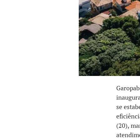
Garopaba
inaugur
se estab
eficiênc
(20), ma
atendim