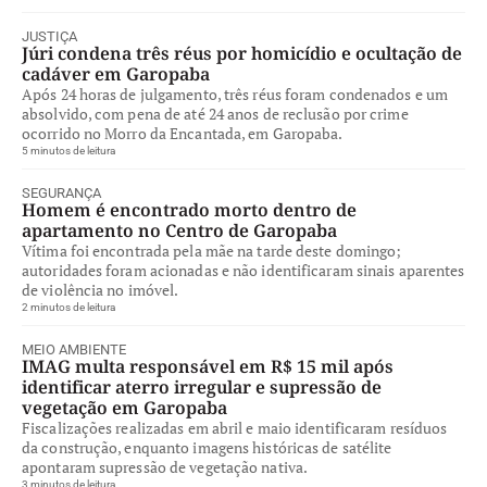
JUSTIÇA
Júri condena três réus por homicídio e ocultação de
cadáver em Garopaba
Após 24 horas de julgamento, três réus foram condenados e um
absolvido, com pena de até 24 anos de reclusão por crime
ocorrido no Morro da Encantada, em Garopaba.
5 minutos de leitura
SEGURANÇA
Homem é encontrado morto dentro de
apartamento no Centro de Garopaba
Vítima foi encontrada pela mãe na tarde deste domingo;
autoridades foram acionadas e não identificaram sinais aparentes
de violência no imóvel.
2 minutos de leitura
MEIO AMBIENTE
IMAG multa responsável em R$ 15 mil após
identificar aterro irregular e supressão de
vegetação em Garopaba
Fiscalizações realizadas em abril e maio identificaram resíduos
da construção, enquanto imagens históricas de satélite
apontaram supressão de vegetação nativa.
3 minutos de leitura