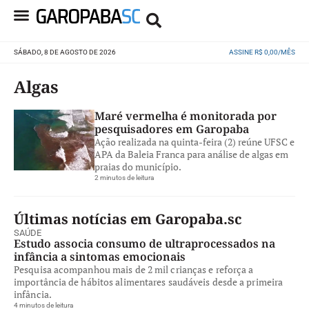
SÁBADO, 8 DE AGOSTO DE 2026
ASSINE R$ 0,00/MÊS
Algas
Maré vermelha é monitorada por
pesquisadores em Garopaba
Ação realizada na quinta-feira (2) reúne UFSC e
APA da Baleia Franca para análise de algas em
praias do município.
2 minutos de leitura
Últimas notícias em Garopaba.sc
SAÚDE
Estudo associa consumo de ultraprocessados na
infância a sintomas emocionais
Pesquisa acompanhou mais de 2 mil crianças e reforça a
importância de hábitos alimentares saudáveis desde a primeira
infância.
4 minutos de leitura