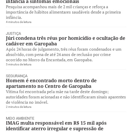
infância a sintomas emocionais
Pesquisa acompanhou mais de 2 mil crianças e reforça a
importância de hábitos alimentares saudáveis desde a primeira
infância.
4 minutos de leitura
JUSTIÇA
Júri condena três réus por homicídio e ocultação de
cadáver em Garopaba
Após 24 horas de julgamento, três réus foram condenados e um
absolvido, com pena de até 24 anos de reclusão por crime
ocorrido no Morro da Encantada, em Garopaba.
5 minutos de leitura
SEGURANÇA
Homem é encontrado morto dentro de
apartamento no Centro de Garopaba
Vítima foi encontrada pela mãe na tarde deste domingo;
autoridades foram acionadas e não identificaram sinais aparentes
de violência no imóvel.
2 minutos de leitura
MEIO AMBIENTE
IMAG multa responsável em R$ 15 mil após
identificar aterro irregular e supressão de