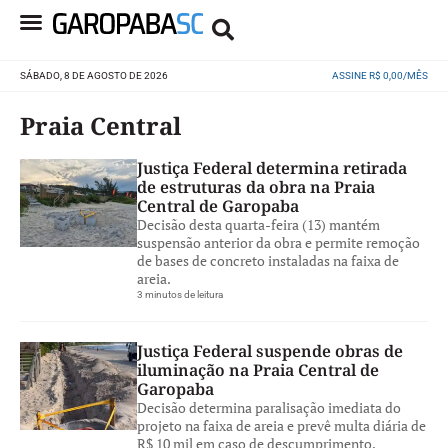
SÁBADO, 8 DE AGOSTO DE 2026
ASSINE R$ 0,00/MÊS
Praia Central
Justiça Federal determina retirada
de estruturas da obra na Praia
Central de Garopaba
Decisão desta quarta-feira (13) mantém
suspensão anterior da obra e permite remoção
de bases de concreto instaladas na faixa de
areia.
3 minutos de leitura
Justiça Federal suspende obras de
iluminação na Praia Central de
Garopaba
Decisão determina paralisação imediata do
projeto na faixa de areia e prevê multa diária de
R$ 10 mil em caso de descumprimento.