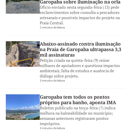
Garopaba sobre iluminação na orla
Ofício enviado nesta segunda-feira (13) pede
esclarecimentos sobre consulta a pescadores
artesanais e possíveis impactos do projeto na
Praia Central.
2 minutos de leitura
Abaixo-assinado contra iluminação
na Praia de Garopaba ultrapassa 3,3
mil assinaturas
Petição criada na quinta-feira (9) reúne
milhares de apoiadores e questiona impactos
ambientais, falta de estudos e ausência de
diálogo sobre projeto.
3 minutos de leitura
Garopaba tem todos os pontos
próprios para banho, aponta IMA
Boletim publicado na terça-feira (7) indica
melhora na balneabilidade no município;
semanas anteriores registraram pontos
impróprios.
3 minutos de leitura